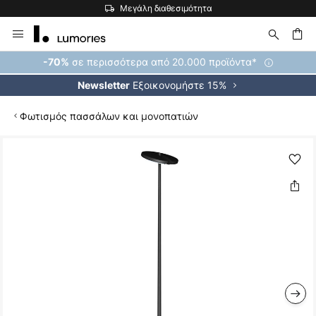
Μεγάλη διαθεσιμότητα
Μετάβαση
στο
περιεχόμενο
ήτηση
σε περισσότερα από 20.000 προϊόντα*
-70%
Εξοικονομήστε 15%
Newsletter
Φωτισμός πασσάλων και μονοπατιών
Μετάβαση
στο
τέλος
της
συλλογής
εικόνων