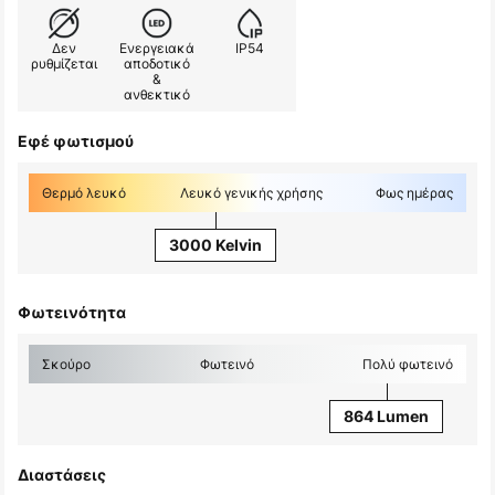
Δεν
Ενεργειακά
IP54
ρυθμίζεται
αποδοτικό
&
ανθεκτικό
Εφέ φωτισμού
Θερμό λευκό
Λευκό γενικής χρήσης
Φως ημέρας
3000 Kelvin
Φωτεινότητα
Σκούρο
Φωτεινό
Πολύ φωτεινό
864 Lumen
Διαστάσεις