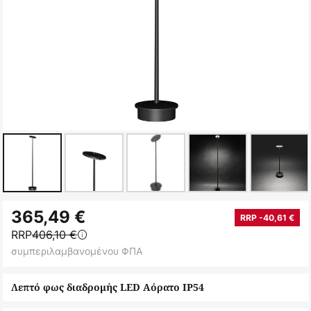
Μετάβαση
365,49 €
στην
RRP -40,61 €
RRP
406,10 €
αρχή
συμπεριλαμβανομένου ΦΠΑ
της
συλλογής
Λεπτό φως διαδρομής LED Αόρατο IP54
εικόνων