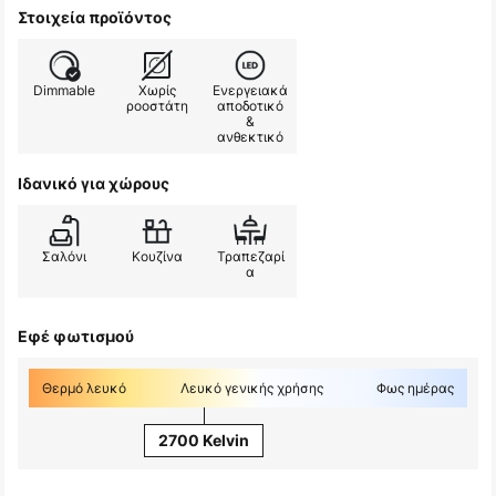
Στοιχεία προϊόντος
Dimmable
Χωρίς
Ενεργειακά
ροοστάτη
αποδοτικό
&
ανθεκτικό
Ιδανικό για χώρους
Σαλόνι
Κουζίνα
Τραπεζαρί
α
Εφέ φωτισμού
Θερμό λευκό
Λευκό γενικής χρήσης
Φως ημέρας
2700 Kelvin