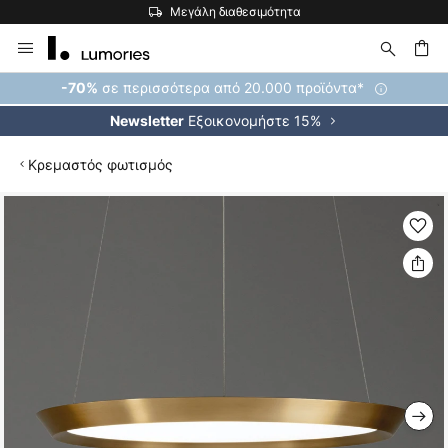
Μεγάλη διαθεσιμότητα
Μετάβαση
στο
περιεχόμενο
ήτηση
σε περισσότερα από 20.000 προϊόντα*
-70%
Εξοικονομήστε 15%
Newsletter
Κρεμαστός φωτισμός
Μετάβαση
στο
τέλος
της
συλλογής
εικόνων