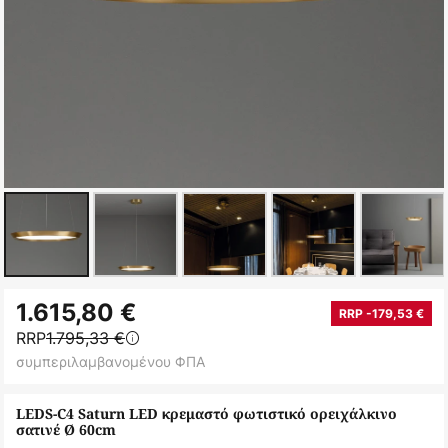
Μετάβαση
1.615,80 €
στην
RRP -179,53 €
RRP
1.795,33 €
αρχή
συμπεριλαμβανομένου ΦΠΑ
της
συλλογής
LEDS-C4 Saturn LED κρεμαστό φωτιστικό ορειχάλκινο
εικόνων
σατινέ Ø 60cm