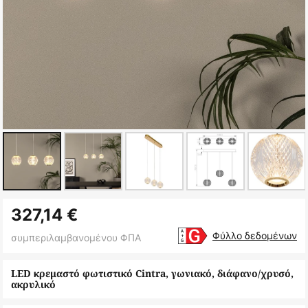
Μετάβαση
327,14 €
στην
αρχή
Φύλλο δεδομένων
συμπεριλαμβανομένου ΦΠΑ
της
συλλογής
LED κρεμαστό φωτιστικό Cintra, γωνιακό, διάφανο/χρυσό,
ακρυλικό
εικόνων