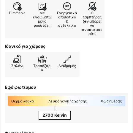
Dimmable
Με
Ενεργειακά
Ο
ενσωματω
αποδοτικό
λαμπτήρας
μένο
&
δεν μπορεί
ροοστάτη
ανθεκτικό
να
αντικαταστ
αθεί
Ιδανικό για χώρους
Σαλόνι
Τραπεζαρί
Διάδρομος
α
Εφέ φωτισμού
Θερμό λευκό
Λευκό γενικής χρήσης
Φως ημέρας
2700 Kelvin