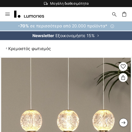
Μεγάλη διαθεσιμότητα
Μετάβαση
στο
περιεχόμενο
ήτηση
σε περισσότερα από 20.000 προϊόντα*
-70%
Εξοικονομήστε 15%
Newsletter
Κρεμαστός φωτισμός
Μετάβαση
στο
τέλος
της
συλλογής
εικόνων