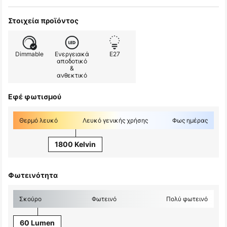
Στοιχεία προϊόντος
Dimmable
Ενεργειακά
E27
αποδοτικό
&
ανθεκτικό
Εφέ φωτισμού
Θερμό λευκό
Λευκό γενικής χρήσης
Φως ημέρας
1800 Kelvin
Φωτεινότητα
Σκούρο
Φωτεινό
Πολύ φωτεινό
60 Lumen