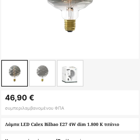
Μετάβαση
46,90 €
στην
αρχή
συμπεριλαμβανομένου ΦΠΑ
της
συλλογής
Λάμπα LED Calex Bilbao E27 4W dim 1.800 K τιτάνιο
εικόνων