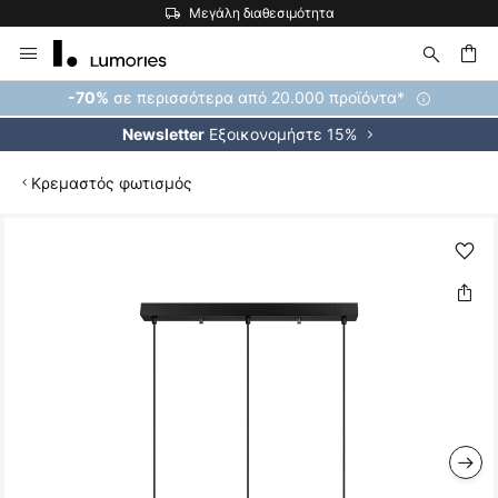
Μεγάλη διαθεσιμότητα
Μετάβαση
στο
περιεχόμενο
ήτηση
σε περισσότερα από 20.000 προϊόντα*
-70%
Εξοικονομήστε 15%
Newsletter
Κρεμαστός φωτισμός
Μετάβαση
στο
τέλος
της
συλλογής
εικόνων