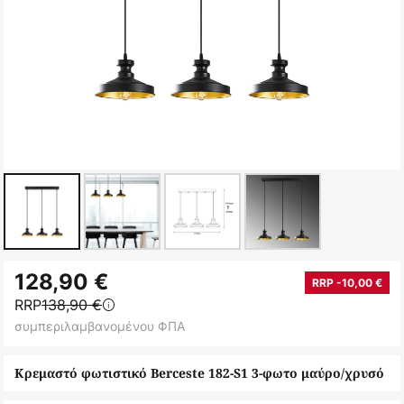
Μετάβαση
128,90 €
στην
RRP -10,00 €
RRP
138,90 €
αρχή
συμπεριλαμβανομένου ΦΠΑ
της
συλλογής
Κρεμαστό φωτιστικό Berceste 182-S1 3-φωτο μαύρο/χρυσό
εικόνων