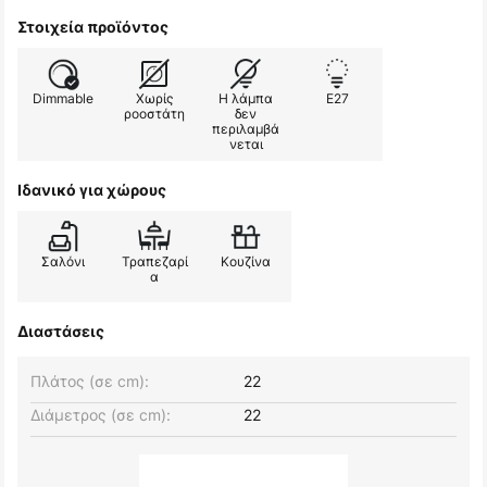
Στοιχεία προϊόντος
Dimmable
Χωρίς
Η λάμπα
E27
ροοστάτη
δεν
περιλαμβά
νεται
Ιδανικό για χώρους
Σαλόνι
Τραπεζαρί
Κουζίνα
α
Διαστάσεις
Πλάτος (σε cm):
22
Διάμετρος (σε cm):
22