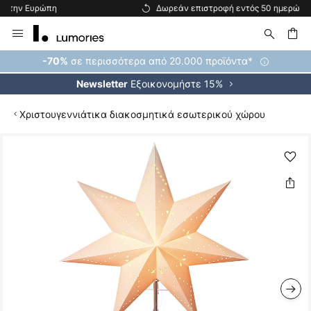
Δωρεάν επιστροφή εντός 50 ημερών
Μετάβαση
στο
περιεχόμενο
ήτηση
σε περισσότερα από 20.000 προϊόντα*
-70%
Εξοικονομήστε 15%
Newsletter
Χριστουγεννιάτικα διακοσμητικά εσωτερικού χώρου
Μετάβαση
στο
τέλος
της
συλλογής
εικόνων