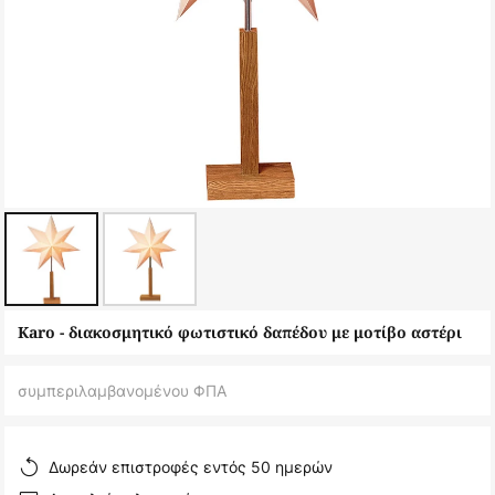
Μετάβαση
Karo - διακοσμητικό φωτιστικό δαπέδου με μοτίβο αστέρι
στην
αρχή
συμπεριλαμβανομένου ΦΠΑ
της
συλλογής
εικόνων
Δωρεάν επιστροφές εντός 50 ημερών