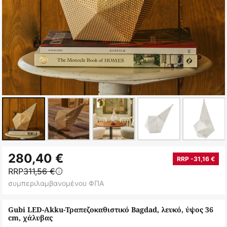
Μετάβαση
280,40 €
στην
RRP -31,16 €
RRP
311,56 €
αρχή
συμπεριλαμβανομένου ΦΠΑ
της
συλλογής
Gubi LED-Akku-Τραπεζοκαθιστικό Bagdad, λευκό, ύψος 36
εικόνων
cm, χάλυβας