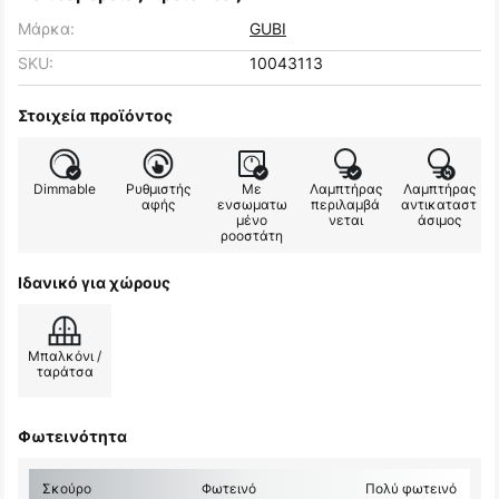
Μάρκα:
GUBI
SKU:
10043113
Στοιχεία προϊόντος
Dimmable
Ρυθμιστής
Με
Λαμπτήρας
Λαμπτήρας
αφής
ενσωματω
περιλαμβά
αντικαταστ
μένο
νεται
άσιμος
ροοστάτη
Ιδανικό για χώρους
Μπαλκόνι /
ταράτσα
Φωτεινότητα
Σκούρο
Φωτεινό
Πολύ φωτεινό