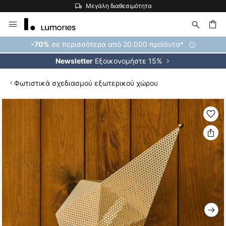
Μεγάλη διαθεσιμότητα
Μετάβαση
στο
περιεχόμενο
ήτηση
σε περισσότερα από 20.000 προϊόντα*
-70%
Εξοικονομήστε 15%
Newsletter
Φωτιστικά σχεδιασμού εξωτερικού χώρου
Μετάβαση
στο
τέλος
της
συλλογής
εικόνων