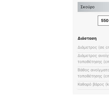
- τσιπ LED: Cree COB - γωνία
Σκούρο
 με οδηγό με δυνατότητα
μείωσης μέσω εξωτερικού
550
RI>95
Διάσταση
Διάμετρος (σε c
Διάμετρος ανοί
τοποθέτησης (cm
Βάθος ανοίγματ
τοποθέτησης (cm
Καθαρό βάρος (k