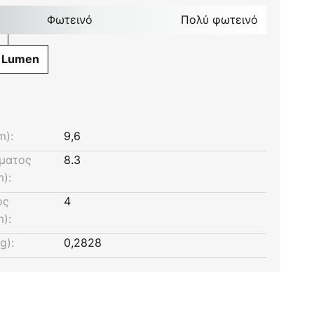
Φωτεινό
Πολύ φωτεινό
 Lumen
m):
9,6
γματος
8.3
):
ος
4
):
g):
0,2828