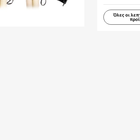
Όλες οι λεπ
προ