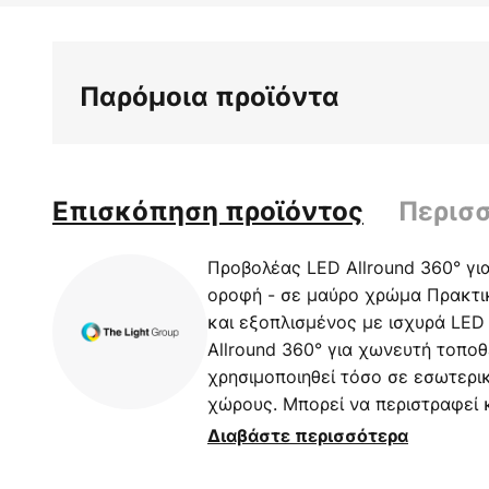
στην
αρχή
της
Παρόμοια προϊόντα
συλλογής
εικόνων
Επισκόπηση προϊόντος
Περισ
Προβολέας LED Allround 360° γι
οροφή - σε μαύρο χρώμα Πρακτικ
και εξοπλισμένος με ισχυρά LED
Allround 360° για χωνευτή τοπο
χρησιμοποιηθεί τόσο σε εσωτερι
χώρους. Μπορεί να περιστραφεί κ
την ατομική ρύθμιση της κατεύθυ
Διαβάστε περισσότερα
εγκατάσταση δεν απαιτείται κουτ
περιστραφεί κατά 360° - μπορεί ν