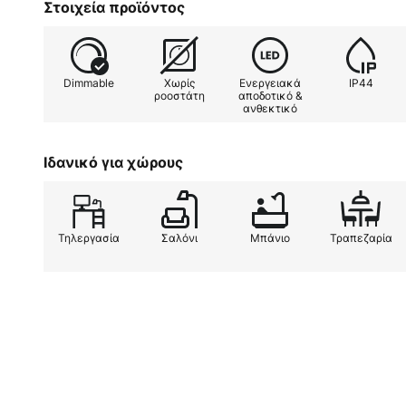
Στοιχεία προϊόντος
εξοπλισμένο με ταχυσυνδέσμους 
δέσμης: 36° - είναι εξοπλισμένο
αυξομείωσης - δυνατότητα αυξο
Dimmable
Χωρίς
Ενεργειακά
IP44
ροοστάτη φάσης πίσω άκρου - C
ροοστάτη
αποδοτικό &
ανθεκτικό
Ιδανικό για χώρους
Τηλεργασία
Σαλόνι
Μπάνιο
Τραπεζαρία