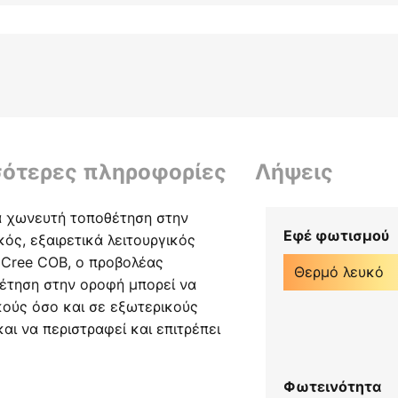
σότερες πληροφορίες
Λήψεις
α χωνευτή τοποθέτηση στην
Εφέ φωτισμού
ός, εξαιρετικά λειτουργικός
 Cree COB, ο προβολέας
Θερμό λευκό
θέτηση στην οροφή μπορεί να
κούς όσο και σε εξωτερικούς
αι να περιστραφεί και επιτρέπει
νσης του φωτός. Για την
ί εσοχής - μπορεί να
Φωτεινότητα
α περιστραφεί κατά 30° - είναι