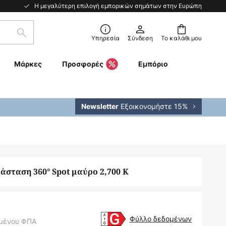
Η μεγαλύτερη επιλογή εμπορικών σημάτων στην Ευρώπη
Αναζήτηση
Υπηρεσία
Σύνδεση
Το καλάθι μου
Μάρκες
Προσφορές
Εμπόριο
Εξοικονομήστε 15%
Newsletter
άσταση 360° Spot μαύρο 2,700 K
Φύλλο δεδομένων
μένου ΦΠΑ