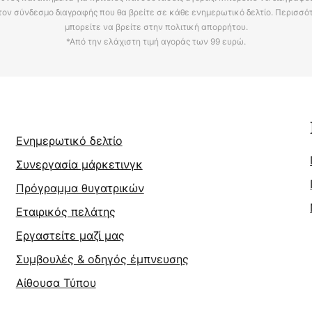
τον σύνδεσμο διαγραφής που θα βρείτε σε κάθε ενημερωτικό δελτίο. Περισσό
μπορείτε να βρείτε στην πολιτική απορρήτου.
*Από την ελάχιστη τιμή αγοράς των 99 ευρώ.
Ενημερωτικό δελτίο
Συνεργασία μάρκετινγκ
Πρόγραμμα θυγατρικών
Εταιρικός πελάτης
Εργαστείτε μαζί μας
Συμβουλές & οδηγός έμπνευσης
Αίθουσα Τύπου