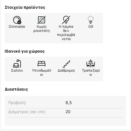
Στοιχεία προϊόντος
Dimmable
Χωρίς
Η λάμπα
G9
ροοστάτη
δεν
περιλαμβά
νεται
Ιδανικό για χώρους
Σαλόνι
Υπνοδωμάτ
Διάδρομος
Τραπεζαρί
ιο
α
Διαστάσεις
Προβολή:
8,5
Διάμετρος (σε cm):
20