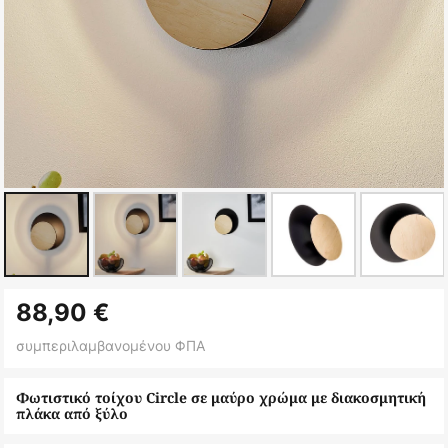
Μετάβαση
88,90 €
στην
αρχή
συμπεριλαμβανομένου ΦΠΑ
της
συλλογής
Φωτιστικό τοίχου Circle σε μαύρο χρώμα με διακοσμητική
πλάκα από ξύλο
εικόνων