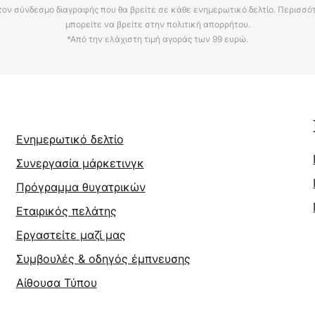
τον σύνδεσμο διαγραφής που θα βρείτε σε κάθε ενημερωτικό δελτίο. Περισσό
μπορείτε να βρείτε στην πολιτική απορρήτου.
*Από την ελάχιστη τιμή αγοράς των 99 ευρώ.
Ενημερωτικό δελτίο
Συνεργασία μάρκετινγκ
Πρόγραμμα θυγατρικών
Εταιρικός πελάτης
Εργαστείτε μαζί μας
Συμβουλές & οδηγός έμπνευσης
Αίθουσα Τύπου