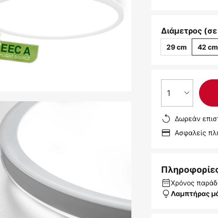
Διάμετρος (σε
29 cm
42 c
1
Δωρεάν επισ
Ασφαλείς π
Πληροφορίε
Χρόνος παράδο
Λαμπτήρας μ