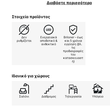
στοιχείο στο σαλόνι, το διάδρομο
Διαβάστε περισσότερα
ενσωματωμένη πηγή φωτός LED ε
χώρου με εξοικονόμηση ενέργεια
Στοιχεία προϊόντος
συνειδητή κατανάλωση ενέργειας.
στοιχείο φωτισμού, αλλά και μια 
που υποστηρίζεται από τη χρήση 
Δεν
Ενεργειακά
Briloner – έως
πλαστικό υλικό του εξασφαλίζει
ρυθμίζεται
αποδοτικό &
και 5 χρόνια
ανθεκτικό
εγγύηση (βλ.
συντήρηση.
τις
προδιαγραφές
του
κατασκευαστ
ή)
Ιδανικό για χώρους
Σαλόνι
Διάδρομος
Τηλεργασία
Υπόγειο