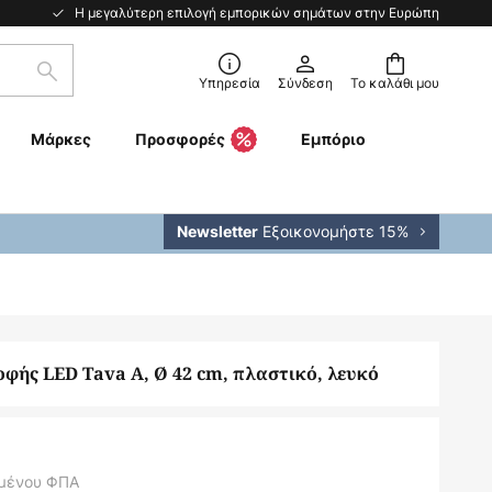
Η μεγαλύτερη επιλογή εμπορικών σημάτων στην Ευρώπη
Αναζήτηση
Υπηρεσία
Σύνδεση
Το καλάθι μου
Μάρκες
Προσφορές
Εμπόριο
Εξοικονομήστε 15%
Newsletter
φής LED Tava A, Ø 42 cm, πλαστικό, λευκό
μένου ΦΠΑ