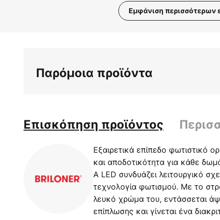
Εμφάνιση περισσότερων 
Μετάβαση
στην
αρχή
της
Παρόμοια προϊόντα
συλλογής
εικόνων
Επισκόπηση προϊόντος
Περισ
Εξαιρετικά επίπεδο φωτιστικό ο
και αποδοτικότητα για κάθε δωμ
A LED συνδυάζει λειτουργικό σχ
τεχνολογία φωτισμού. Με το στρ
λευκό χρώμα του, εντάσσεται άψ
επίπλωσης και γίνεται ένα διακρ