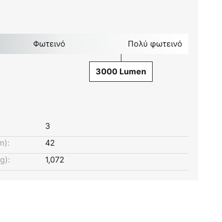
Φωτεινό
Πολύ φωτεινό
3000 Lumen
3
m):
42
g):
1,072