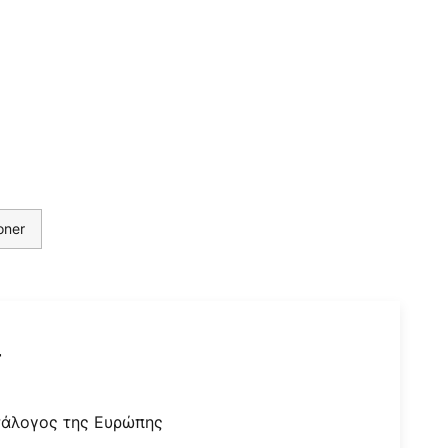
oner
r
τάλογος της Ευρώπης