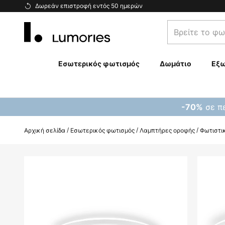
Μετάβαση
Δωρεάν επιστροφή εντός 50 ημερών
στο
Βρείτε
περιεχόμενο
το
φωτιστικό
σας...
Εσωτερικός φωτισμός
Δωμάτιο
Εξω
σε πε
-70%
Αρχική σελίδα
Εσωτερικός φωτισμός
Λαμπτήρες οροφής
Φωτιστικ
Μετάβαση
στο
τέλος
της
συλλογής
εικόνων