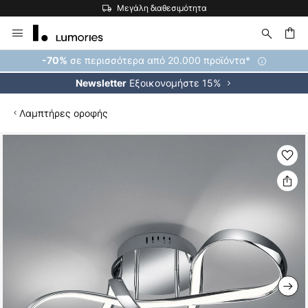
μότητα
Η μεγαλύτερη επιλογή εμπορικών σημ
Μετάβαση
στο
περιεχόμενο
ήτηση
σε περισσότερα από 20.000 προϊόντα*
-70%
Εξοικονομήστε 15%
Newsletter
Λαμπτήρες οροφής
Μετάβαση
στο
τέλος
της
συλλογής
εικόνων