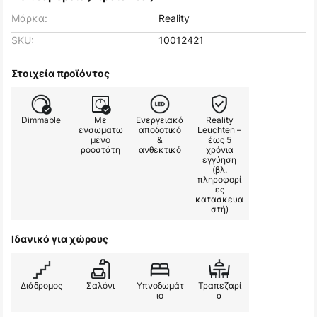
Μάρκα:
Reality
SKU:
10012421
Στοιχεία προϊόντος
Dimmable
Με
Ενεργειακά
Reality
ενσωματω
αποδοτικό
Leuchten –
μένο
&
έως 5
ροοστάτη
ανθεκτικό
χρόνια
εγγύηση
(βλ.
πληροφορί
ες
κατασκευα
στή)
Ιδανικό για χώρους
Διάδρομος
Σαλόνι
Υπνοδωμάτ
Τραπεζαρί
ιο
α