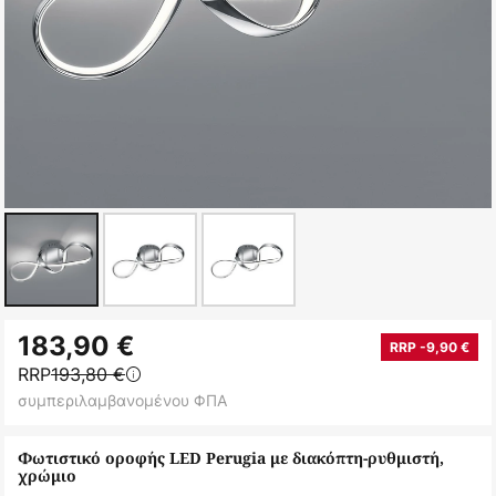
Μετάβαση
183,90 €
στην
RRP -9,90 €
RRP
193,80 €
αρχή
συμπεριλαμβανομένου ΦΠΑ
της
συλλογής
Φωτιστικό οροφής LED Perugia με διακόπτη-ρυθμιστή,
εικόνων
χρώμιο