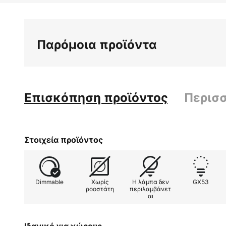
στην
αρχή
της
Παρόμοια προϊόντα
συλλογής
εικόνων
Επισκόπηση προϊόντος
Περισ
Στοιχεία προϊόντος
Dimmable
Χωρίς
Η λάμπα δεν
GX53
ροοστάτη
περιλαμβάνετ
αι