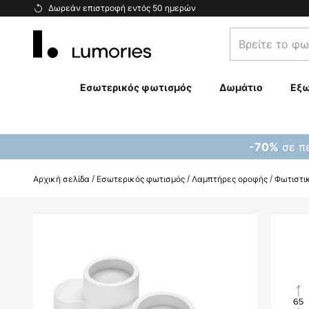
Μετάβαση
Δωρεάν επιστροφή εντός 50 ημερών
στο
Βρείτε
περιεχόμενο
το
φωτιστικό
σας...
Εσωτερικός φωτισμός
Δωμάτιο
Εξω
σε πε
-70%
Αρχική σελίδα
Εσωτερικός φωτισμός
Λαμπτήρες οροφής
Φωτιστικ
Μετάβαση
στο
τέλος
της
συλλογής
εικόνων