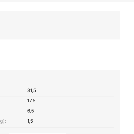
31,5
17,5
6,5
g):
1,5