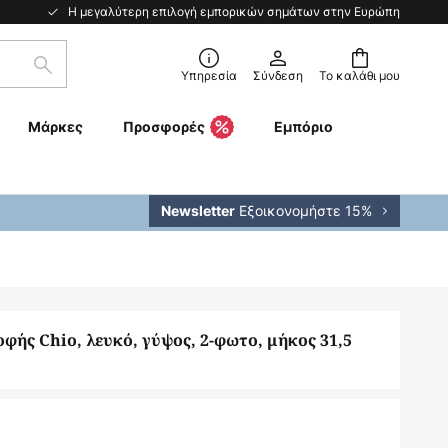
Η μεγαλύτερη επιλογή εμπορικών σημάτων στην Ευρώπη
Αναζήτηση
Υπηρεσία
Σύνδεση
Το καλάθι μου
Μάρκες
Προσφορές
Εμπόριο
Εξοικονομήστε 15%
Newsletter
φής Chio, λευκό, γύψος, 2-φωτο, μήκος 31,5