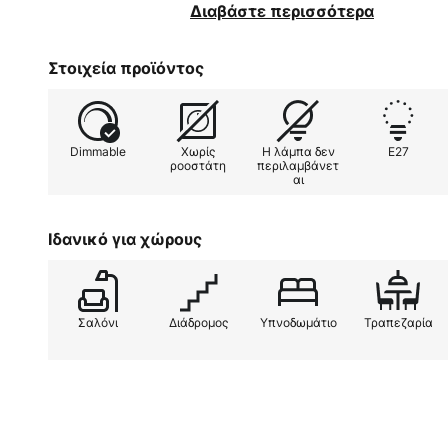
υπνοδωμάτιο. Ένα φωτιστικό ορ
Διαβάστε περισσότερα
που υπόσχεται μακροχρόνια ευχα
χρήση λαμπτήρα εξοικονόμησης ε
Στοιχεία προϊόντος
εάν το επιθυμείτε.
Dimmable
Χωρίς
Η λάμπα δεν
E27
ροοστάτη
περιλαμβάνετ
αι
Ιδανικό για χώρους
Σαλόνι
Διάδρομος
Υπνοδωμάτιο
Τραπεζαρία