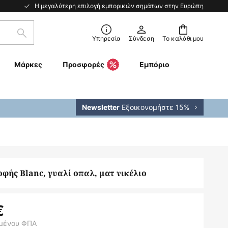
Η μεγαλύτερη επιλογή εμπορικών σημάτων στην Ευρώπη
Αναζήτηση
Υπηρεσία
Σύνδεση
Το καλάθι μου
Μάρκες
Προσφορές
Εμπόριο
Εξοικονομήστε 15%
Newsletter
φής Blanc, γυαλί οπαλ, ματ νικέλιο
€
μένου ΦΠΑ