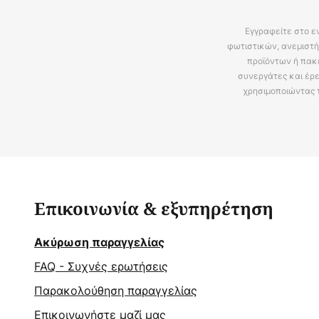
Εγγραφείτε στο ε
φωτιστικών, ανεμιστή
προϊόντων ή πακ
συνεργάτες και έρε
χρησιμοποιώντας 
Επικοινωνία & εξυπηρέτηση
Ακύρωση παραγγελίας
FAQ - Συχνές ερωτήσεις
Παρακολούθηση παραγγελίας
Επικοινωνήστε μαζί μας