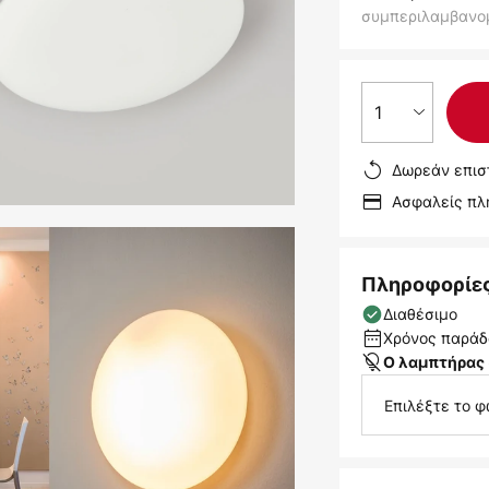
συμπεριλαμβανο
1
Δωρεάν επισ
Ασφαλείς π
Πληροφορίε
Διαθέσιμο
Χρόνος παράδο
Ο λαμπτήρας 
Επιλέξτε το φ