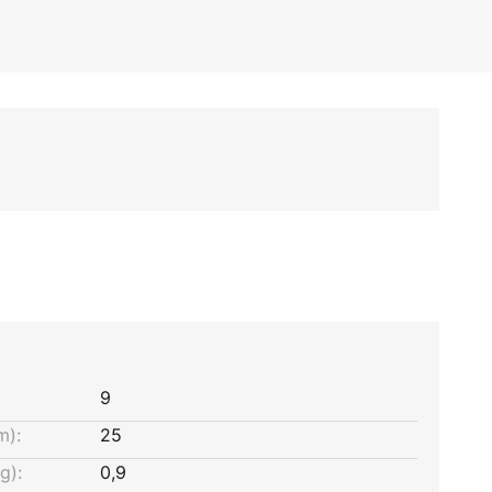
9
m):
25
g):
0,9