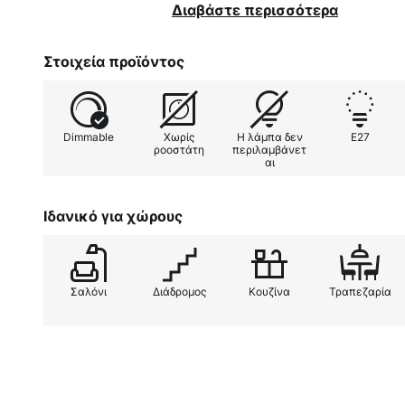
απολύτως διαχρονικός, πράγμα πο
Διαβάστε περισσότερα
χρησιμοποιηθεί σχεδόν σε κάθε 
Στοιχεία προϊόντος
Dimmable
Χωρίς
Η λάμπα δεν
E27
ροοστάτη
περιλαμβάνετ
αι
Ιδανικό για χώρους
Σαλόνι
Διάδρομος
Κουζίνα
Τραπεζαρία