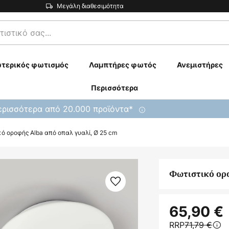
Μεγάλη διαθεσιμότητα
τερικός φωτισμός
Λαμπτήρες φωτός
Ανεμιστήρες
Περισσότερα
ρισσότερα από 20.000 προϊόντα*
ό οροφής Alba από οπαλ γυαλί, Ø 25 cm
Φωτιστικό ορο
65,90 €
RRP
71,79 €