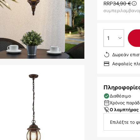
RRP
34,90 €
συμπεριλαμβανο
1
Δωρεάν επισ
Ασφαλείς π
Πληροφορίε
Διαθέσιμο
Χρόνος παράδο
Ο λαμπτήρας 
Επιλέξτε το φ