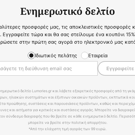
Ενημερωτικό δελτίο
αλύτερες προσφορές μας, τις αποκλειστικές προσφορές κα
. Εγγραφείτε τώρα και θα σας στείλουμε ένα κουπόνι 15%
ρώσετε στην πρώτη σας αγορά στο ηλεκτρονικό μας κατ
Ιδιωτικός πελάτης
Εταιρεία
Εγγραφείτε
νημερωτικό δελτίο Lumories.gr και λάβετε εξαιρετικές προσφορές από τη γκ
ρων, ηλιακών συστημάτων και έξυπνων οικιακών προϊόντων, εκπτωτικά κου
έτα προώθησης, συστάσεις και παρουσιάσεις προϊόντων, καθώς και περιεχόμ
υνες και αιτήματα για κριτικές και συστάσεις αγοράς. Μπορείτε να διαγραφε
τον σύνδεσμο διαγραφής που θα βρείτε σε κάθε ενημερωτικό δελτίο. Περισσό
μπορείτε να βρείτε στην πολιτική απορρήτου.
*Από την ελάχιστη τιμή αγοράς των 99 ευρώ.