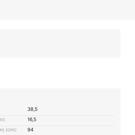
38,5
m):
16,5
η (cm):
94