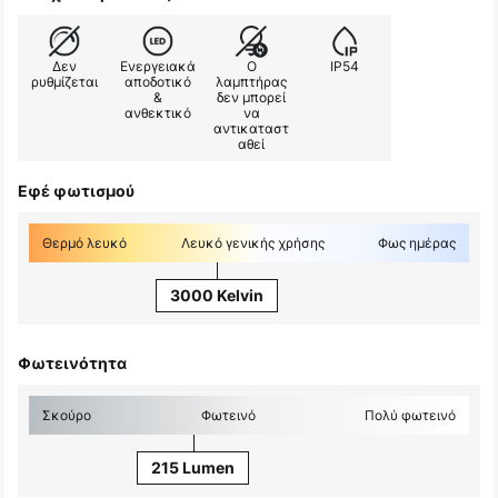
Δεν
Ενεργειακά
Ο
IP54
ρυθμίζεται
αποδοτικό
λαμπτήρας
&
δεν μπορεί
ανθεκτικό
να
αντικαταστ
αθεί
Εφέ φωτισμού
Θερμό λευκό
Λευκό γενικής χρήσης
Φως ημέρας
3000 Kelvin
Φωτεινότητα
Σκούρο
Φωτεινό
Πολύ φωτεινό
215 Lumen