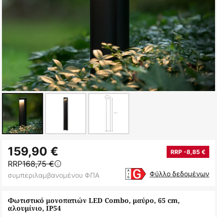
Μετάβαση
159,90 €
στην
RRP -8,85 €
RRP
168,75 €
αρχή
Φύλλο δεδομένων
συμπεριλαμβανομένου ΦΠΑ
της
συλλογής
Φωτιστικό μονοπατιών LED Combo, μαύρο, 65 cm,
εικόνων
αλουμίνιο, IP54