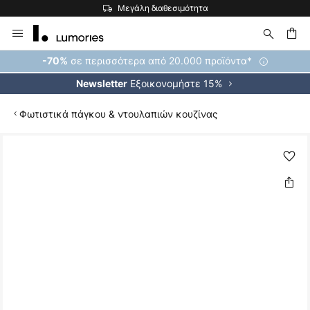
Μεγάλη διαθεσιμότητα
Μετάβαση
στο
περιεχόμενο
ήτηση
σε περισσότερα από 20.000 προϊόντα*
-70%
Εξοικονομήστε 15%
Newsletter
Φωτιστικά πάγκου & ντουλαπιών κουζίνας
Μετάβαση
στο
τέλος
της
συλλογής
εικόνων