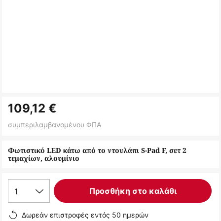
Μετάβαση
109,12 €
στην
αρχή
συμπεριλαμβανομένου ΦΠΑ
της
συλλογής
Φωτιστικό LED κάτω από το ντουλάπι S-Pad F, σετ 2
τεμαχίων, αλουμίνιο
εικόνων
1
Προσθήκη στο καλάθι
Δωρεάν επιστροφές εντός 50 ημερών