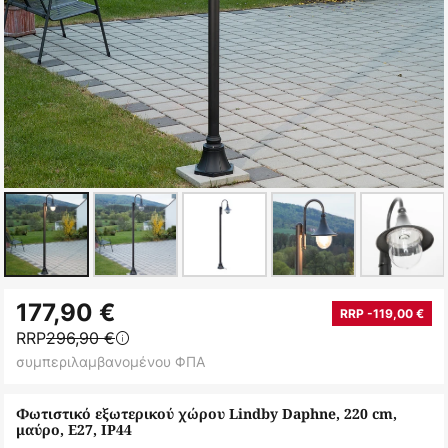
Μετάβαση
177,90 €
στην
RRP -119,00 €
RRP
296,90 €
αρχή
συμπεριλαμβανομένου ΦΠΑ
της
συλλογής
Φωτιστικό εξωτερικού χώρου Lindby Daphne, 220 cm,
εικόνων
μαύρο, E27, IP44