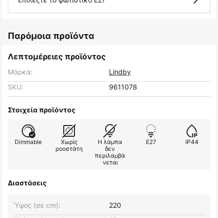
Παρόμοια προϊόντα
Λεπτομέρειες προϊόντος
Μάρκα:
Lindby
SKU:
9611078
Στοιχεία προϊόντος
Dimmable
Χωρίς
Η λάμπα
E27
IP44
ροοστάτη
δεν
περιλαμβά
νεται
Διαστάσεις
Ύψος (σε cm):
220