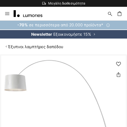
Μεγάλη διαθεσιμότητα
Μετάβαση
στο
περιεχόμενο
ήτηση
σε περισσότερα από 20.000 προϊόντα*
-70%
Εξοικονομήστε 15%
Newsletter
Έξυπνοι λαμπτήρες δαπέδου
Μετάβαση
στο
τέλος
της
συλλογής
εικόνων