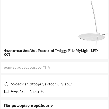
Μετάβαση
Φωτιστικό δαπέδου Foscarini Twiggy Elle MyLight LED
στην
CCT
αρχή
της
συμπεριλαμβανομένου ΦΠΑ
συλλογής
εικόνων
Δωρεάν επιστροφές εντός 50 ημερών
Ασφαλείς πληρωμές
Πληροφορίες παράδοσης