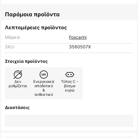
Παρόμοια προϊόντα
Λεπτομέρειες προϊόντος
Μάρκα:
Foscarini
SKU:
3560507X
Στοιχεία προϊόντος
Δεν
Ενεργειακά
Τύπος C -
ρυθμίζεται
αποδοτικό
βύσμα
&
ευρώ
ανθεκτικό
Διαστάσεις