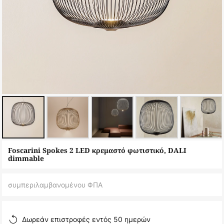
Μετάβαση
Foscarini Spokes 2 LED κρεμαστό φωτιστικό, DALI
στην
dimmable
αρχή
της
συμπεριλαμβανομένου ΦΠΑ
συλλογής
εικόνων
Δωρεάν επιστροφές εντός 50 ημερών