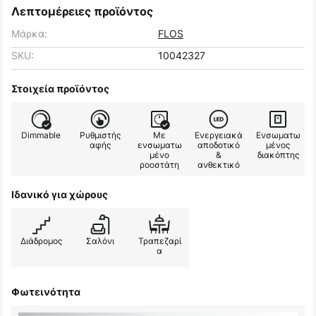
Λεπτομέρειες προϊόντος
Μάρκα:
FLOS
SKU:
10042327
Στοιχεία προϊόντος
Dimmable
Ρυθμιστής
Με
Ενεργειακά
Ενσωματω
αφής
ενσωματω
αποδοτικό
μένος
μένο
&
διακόπτης
ροοστάτη
ανθεκτικό
Ιδανικό για χώρους
Διάδρομος
Σαλόνι
Τραπεζαρί
α
Φωτεινότητα