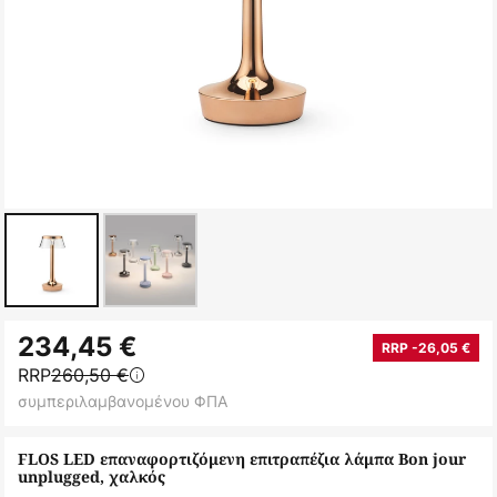
Μετάβαση
234,45 €
στην
RRP -26,05 €
RRP
260,50 €
αρχή
συμπεριλαμβανομένου ΦΠΑ
της
συλλογής
FLOS LED επαναφορτιζόμενη επιτραπέζια λάμπα Bon jour
εικόνων
unplugged, χαλκός