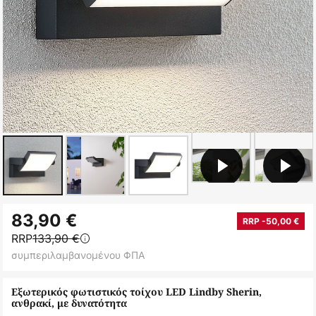
Μετάβαση
83,90 €
στην
RRP -50,00 €
RRP
133,90 €
αρχή
συμπεριλαμβανομένου ΦΠΑ
της
συλλογής
Εξωτερικός φωτιστικός τοίχου LED Lindby Sherin,
εικόνων
ανθρακί, με δυνατότητα