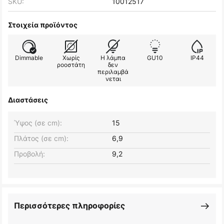
SKU:
10012517
Στοιχεία προϊόντος
Dimmable
Χωρίς
Η λάμπα
GU10
IP44
ροοστάτη
δεν
περιλαμβά
νεται
Διαστάσεις
Ύψος (σε cm):
15
Πλάτος (σε cm):
6,9
Προβολή:
9,2
Περισσότερες πληροφορίες