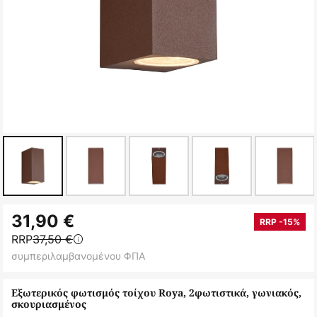
Μετάβαση
31,90 €
στην
RRP -15%
RRP
37,50 €
αρχή
συμπεριλαμβανομένου ΦΠΑ
της
συλλογής
Εξωτερικός φωτισμός τοίχου Roya, 2φωτιστικά, γωνιακός,
εικόνων
σκουριασμένος