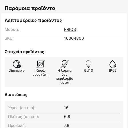
Παρόμοια προϊόντα
Λεπτομέρειες προϊόντος
Μάρκα:
PRIOS
SKU:
10004800
Στοιχεία προϊόντος
Dimmable
Χωρίς
Η λάμπα
GU10
IP65
ροοστάτη
δεν
περιλαμβά
νεται
Διαστάσεις
Ύψος (σε cm):
16
Πλάτος (σε cm):
6,8
Προβολή:
7,8