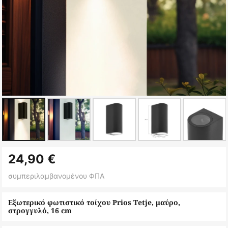
Μετάβαση
24,90 €
στην
αρχή
συμπεριλαμβανομένου ΦΠΑ
της
συλλογής
Εξωτερικό φωτιστικό τοίχου Prios Tetje, μαύρο,
στρογγυλό, 16 cm
εικόνων