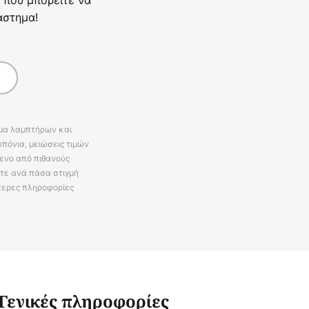
άστημα!
άμα λαμπτήρων και
πόνια, μειώσεις τιμών
ενο από πιθανούς
ίτε ανά πάσα στιγμή
τερες πληροφορίες
Γενικές πληροφορίες