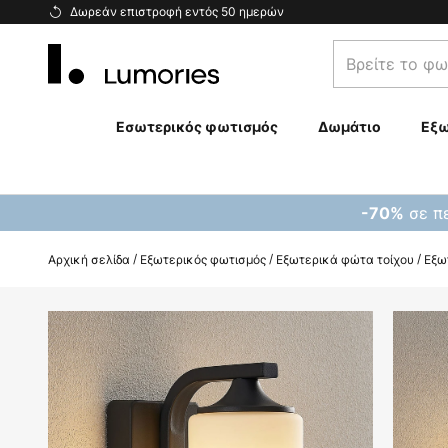
Μετάβαση
Δωρεάν επιστροφή εντός 50 ημερών
στο
Βρείτε
περιεχόμενο
το
φωτιστικό
σας...
Εσωτερικός φωτισμός
Δωμάτιο
Εξω
σε πε
-70%
Αρχική σελίδα
Εξωτερικός φωτισμός
Εξωτερικά φώτα τοίχου
Εξω
Μετάβαση
στο
τέλος
της
συλλογής
εικόνων