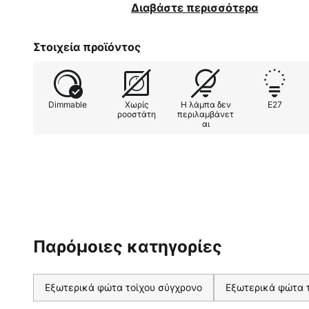
δημιουργώντας ένα ευχάριστο φ
Διαβάστε περισσότερα
και κρεμ χρώματος δημιουργεί μι
μια ωραία εικόνα στους εξωτερι
Στοιχεία προϊόντος
φωτιστικό τοίχου εξωτερικού χώρ
πηγή ευχάριστου φωτός, αλλά δη
πινελιές για εξωτερικούς χώρους
Dimmable
Χωρίς
Η λάμπα δεν
E27
ροοστάτη
περιλαμβάνετ
αι
Παρόμοιες κατηγορίες
Εξωτερικά φώτα τοίχου σύγχρονο
Εξωτερικά φώτα τ