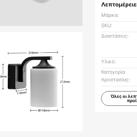
Λεπτομέρειε
Μάρκα:
SKU:
Διαστάσεις:
Υλικό:
Κατηγορία
προστασίας:
Όλες οι λεπ
προ