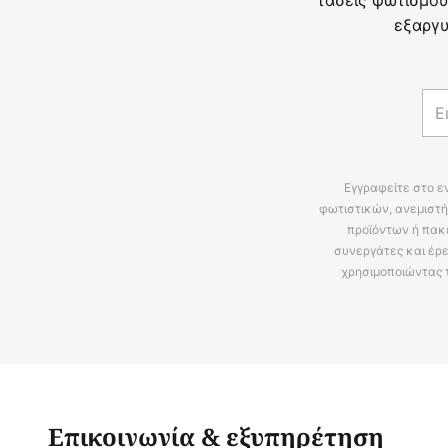
εξαργυ
Εγγραφείτε στο ε
φωτιστικών, ανεμιστή
προϊόντων ή πακ
συνεργάτες και έρε
χρησιμοποιώντας 
Επικοινωνία & εξυπηρέτηση