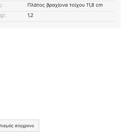
ς:
Πλάτος βραχίονα τοίχου 11,8 cm
g):
1,2
τισμός σύγχρονο