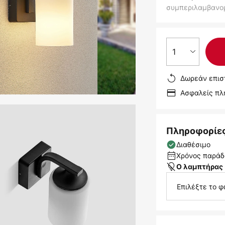
συμπεριλαμβανο
1
Δωρεάν επισ
Ασφαλείς π
Πληροφορίε
Διαθέσιμο
Χρόνος παράδο
Ο λαμπτήρας 
Επιλέξτε το φ