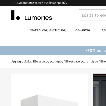
Μετάβαση
Δωρεάν επιστροφή εντός 50 ημερών
στο
Βρείτε
περιεχόμενο
το
φωτιστικό
σας...
Εσωτερικός φωτισμός
Δωμάτιο
Εξω
σε πε
-70%
Αρχική σελίδα
Εξωτερικός φωτισμός
Εξωτερικά φώτα τοίχου
Εξω
Μετάβαση
στο
τέλος
της
συλλογής
εικόνων