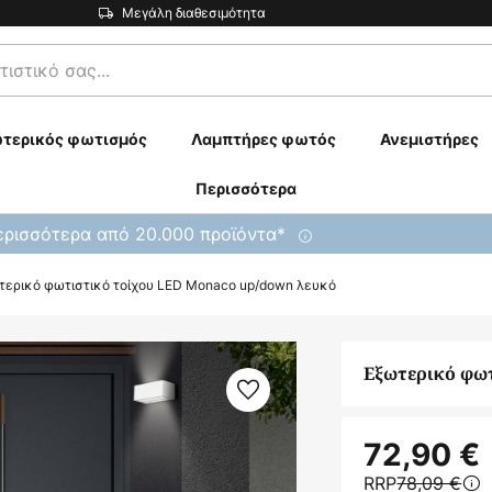
Μεγάλη διαθεσιμότητα
τερικός φωτισμός
Λαμπτήρες φωτός
Ανεμιστήρες
Περισσότερα
ρισσότερα από 20.000 προϊόντα*
τερικό φωτιστικό τοίχου LED Monaco up/down λευκό
Εξωτερικό φω
72,90 €
RRP
78,09 €