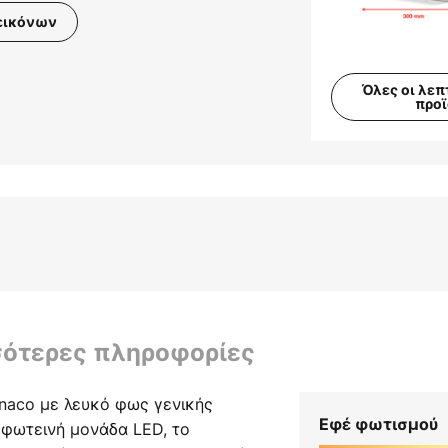
εικόνων
Όλες οι λεπ
προ
σότερες πληροφορίες
naco με λευκό φως γενικής
Εφέ φωτισμού
 φωτεινή μονάδα LED, το