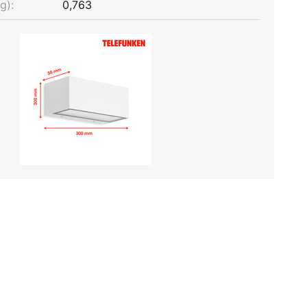
g):
0,763