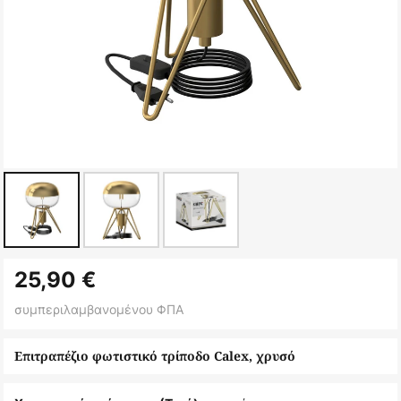
Μετάβαση
25,90 €
στην
αρχή
συμπεριλαμβανομένου ΦΠΑ
της
συλλογής
Επιτραπέζιο φωτιστικό τρίποδο Calex, χρυσό
εικόνων