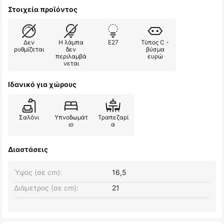
Στοιχεία προϊόντος
Δεν
Η λάμπα
E27
Τύπος C -
ρυθμίζεται
δεν
βύσμα
περιλαμβά
ευρώ
νεται
Ιδανικό για χώρους
Σαλόνι
Υπνοδωμάτ
Τραπεζαρί
ιο
α
Διαστάσεις
Ύψος (σε cm):
16,5
Διάμετρος (σε cm):
21