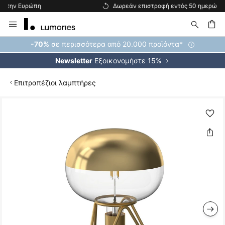
Δωρεάν επιστροφή εντός 50 ημερών
Μετάβαση
στο
περιεχόμενο
ήτηση
σε περισσότερα από 20.000 προϊόντα*
-70%
Εξοικονομήστε 15%
Newsletter
Επιτραπέζιοι λαμπτήρες
Μετάβαση
στο
τέλος
της
συλλογής
εικόνων