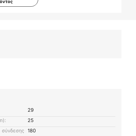
ϊόντος
29
m):
25
 σύνδεσης
180