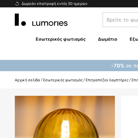
Μετάβαση
Δωρεάν επιστροφή εντός 50 ημερών
στο
Βρείτε
περιεχόμενο
το
φωτιστικό
σας...
Εσωτερικός φωτισμός
Δωμάτιο
Εξω
σε πε
-70%
Αρχική σελίδα
Εσωτερικός φωτισμός
Επιτραπέζιοι λαμπτήρες
Επι
Μετάβαση
στο
τέλος
της
συλλογής
εικόνων