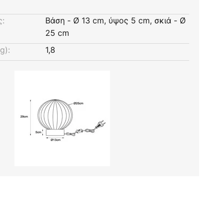
ς:
Βάση - Ø 13 cm, ύψος 5 cm, σκιά - Ø
25 cm
g):
1,8