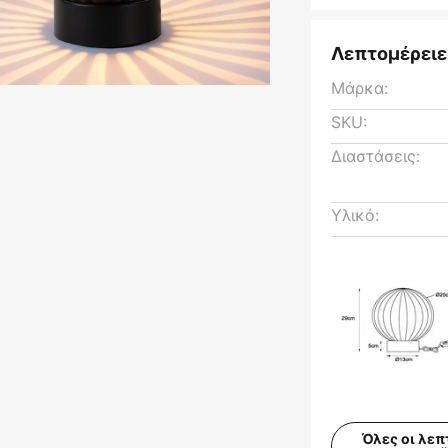
Λεπτομέρειε
Μάρκα:
SKU:
Διαστάσεις:
Υλικό:
Όλες οι λεπ