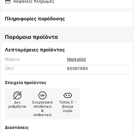
Ασφαλείς πληρωμές
Πληροφορίες παράδοσης
Παρόμοια προϊόντα
Λεπτομέρειες προϊόντος
Μάρκα:
Markslöjd
SKU:
6506198X
Στοιχεία προϊόντος
Δεν
Ενεργειακά
Τύπος C -
ρυθμίζεται
αποδοτικό
βύσμα
&
ευρώ
ανθεκτικό
Διαστάσεις