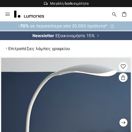
Μεγάλη διαθεσιμότητα
Μετάβαση
στο
περιεχόμενο
ήτηση
σε περισσότερα από 20.000 προϊόντα*
-70%
Εξοικονομήστε 15%
Newsletter
Επιτραπέζιες λάμπες γραφείου
Μετάβαση
στο
τέλος
της
συλλογής
εικόνων