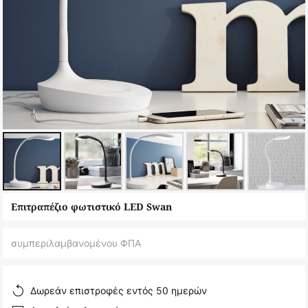
Μετάβαση
Επιτραπέζιο φωτιστικό LED Swan
στην
αρχή
συμπεριλαμβανομένου ΦΠΑ
της
συλλογής
εικόνων
Δωρεάν επιστροφές εντός 50 ημερών