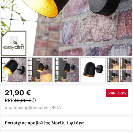
Μετάβαση
21,90 €
στην
RRP -56%
RRP
49,90 €
αρχή
συμπεριλαμβανομένου ΦΠΑ
της
συλλογής
Επιτοίχιος προβολέας Morik, 1 φλόγα
εικόνων