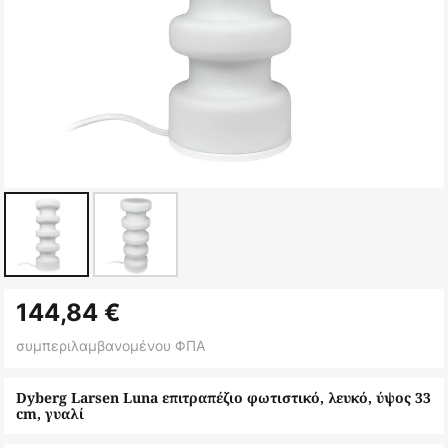
Μετάβαση
144,84 €
στην
αρχή
συμπεριλαμβανομένου ΦΠΑ
της
συλλογής
Dyberg Larsen Luna επιτραπέζιο φωτιστικό, λευκό, ύψος 33
cm, γυαλί
εικόνων