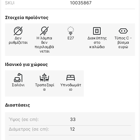
SKU:
10035867
Στοιχεία προϊόντος
Δεν
Η λάμπα
E27
Διακόπτης
Τύπος C -
ρυθμίζεται
δεν
στο
βύσμα
περιλαμβά
καλώδιο
ευρώ
νεται
Ιδανικό για χώρους
Σαλόνι
Τραπεζαρί
Υπνοδωμάτ
α
ιο
Διαστάσεις
Ύψος (σε cm):
33
Διάμετρος (σε cm):
12