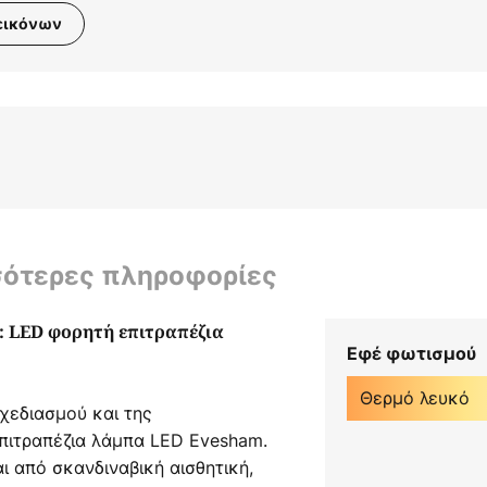
εικόνων
σότερες πληροφορίες
: LED φορητή επιτραπέζια
Εφέ φωτισμού
Θερμό λευκό
χεδιασμού και της
επιτραπέζια λάμπα LED Evesham.
ι από σκανδιναβική αισθητική,