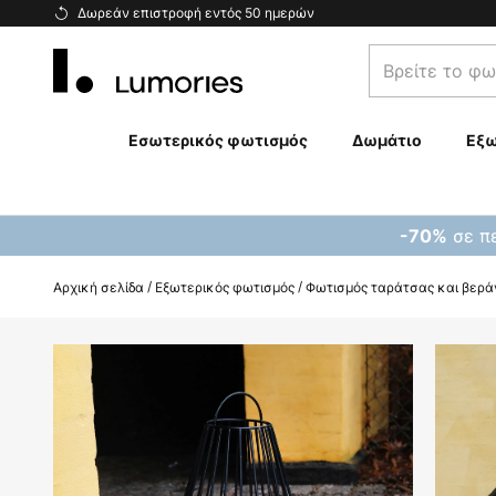
Μετάβαση
Δωρεάν επιστροφή εντός 50 ημερών
στο
Βρείτε
περιεχόμενο
το
φωτιστικό
σας...
Εσωτερικός φωτισμός
Δωμάτιο
Εξω
σε πε
-70%
Αρχική σελίδα
Εξωτερικός φωτισμός
Φωτισμός ταράτσας και βερά
Μετάβαση
στο
τέλος
της
συλλογής
εικόνων