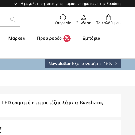
Η μεγαλύτερη επιλογή εμπορικών σημάτων στην Ευρώπη
Αναζήτηση
Υπηρεσία
Σύνδεση
Το καλάθι μου
Μάρκες
Προσφορές
Εμπόριο
Εξοικονομήστε 15%
Newsletter
n LED φορητή επιτραπέζια λάμπα Evesham,
€