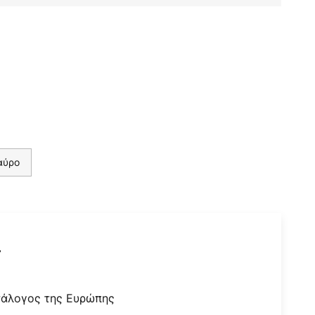
αύρο
r
τάλογος της Ευρώπης