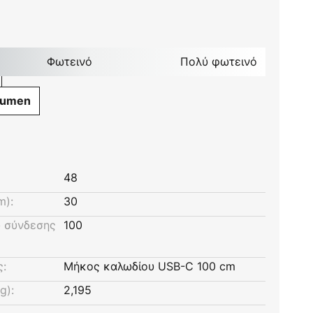
Φωτεινό
Πολύ φωτεινό
Lumen
48
m):
30
 σύνδεσης
100
ς:
Μήκος καλωδίου USB-C 100 cm
g):
2,195