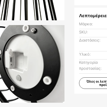
Λεπτομέρειε
Μάρκα:
SKU:
Διαστάσεις:
Υλικό:
Κατηγορία
προστασίας:
Όλες οι λεπ
προ