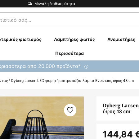
Μεγάλη διαθεσιμότητα
τερικός φωτισμός
Λαμπτήρες φωτός
Ανεμιστήρες
Περισσότερα
ρισσότερα από 20.000 προϊόντα*
ντας
Dyberg Larsen LED φορητή επιτραπέζια λάμπα Evesham, ύψος 48 cm
Dyberg Larse
ύψος 48 cm
144,84 