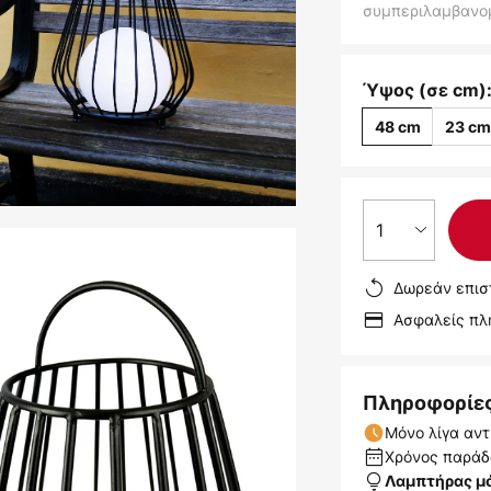
συμπεριλαμβανο
Ύψος (σε cm)
48 cm
23 c
1
Δωρεάν επισ
Ασφαλείς π
Πληροφορίε
Μόνο λίγα αντ
Χρόνος παράδο
Λαμπτήρας μ