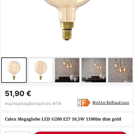
Μετάβαση
51,90 €
στην
αρχή
Φύλλο δεδομένων
συμπεριλαμβανομένου ΦΠΑ
της
συλλογής
Calex Megaglobe LED G200 E27 10,5W 1100lm dim gold
εικόνων