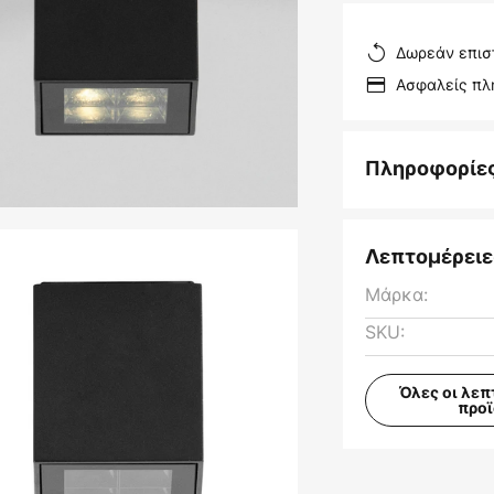
Δωρεάν επισ
Ασφαλείς π
Πληροφορίε
Λεπτομέρειε
Μάρκα:
SKU:
Όλες οι λεπ
προ