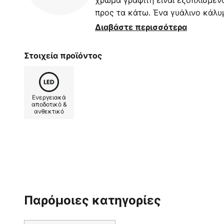
χρώμα γραφίτη είναι εξοπλισμέν
προς τα κάτω. Ένα γυάλινο κάλυ
προστασία από πιτσιλιές νερού, 
Διαβάστε περισσότερα
χρήση σε μπάνια και εξωτερικούς
Βαθμός προστασίας: IP54 - Περι
Στοιχεία προϊόντος
ελέγχου
Ενεργειακά
αποδοτικό &
ανθεκτικό
Παρόμοιες κατηγορίες