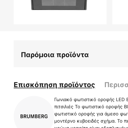
Μετάβαση
στην
αρχή
της
Παρόμοια προϊόντα
συλλογής
εικόνων
Επισκόπηση προϊόντος
Περισ
Γωνιακό φωτιστικό οροφής LED 
πιτσιλιές Το φωτιστικό οροφής Bl
φωτιστικό οροφής για άμεσο φωτ
μοντέρνο κυβοειδές σχήμα. Το π