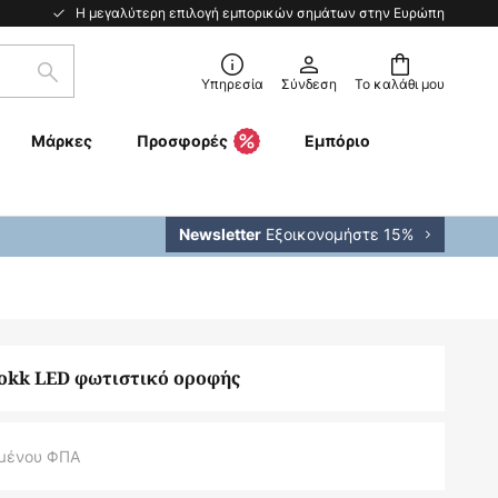
Η μεγαλύτερη επιλογή εμπορικών σημάτων στην Ευρώπη
Αναζήτηση
Υπηρεσία
Σύνδεση
Το καλάθι μου
Μάρκες
Προσφορές
Εμπόριο
Εξοικονομήστε 15%
Newsletter
kk LED φωτιστικό οροφής
μένου ΦΠΑ