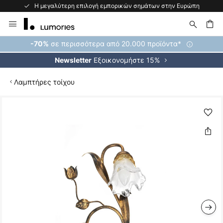
των στην Ευρώπη
Δωρεάν επιστροφή εντός 50 ημερ
Μετάβαση
στο
περιεχόμενο
ήτηση
σε περισσότερα από 20.000 προϊόντα*
-70%
Εξοικονομήστε 15%
Newsletter
Λαμπτήρες τοίχου
Μετάβαση
στο
τέλος
της
συλλογής
εικόνων