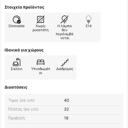
Στοιχεία προϊόντος
Dimmable
Χωρίς
Η λάμπα
E14
ροοστάτη
δεν
περιλαμβά
νεται
Ιδανικό για χώρους
Σαλόνι
Υπνοδωμάτ
Διάδρομος
ιο
Διαστάσεις
Ύψος (σε cm):
40
Πλάτος (σε cm):
32
Προβολή:
18