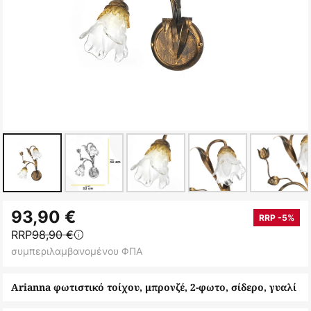
Μετάβαση
93,90 €
στην
RRP -5%
RRP
98,90 €
αρχή
συμπεριλαμβανομένου ΦΠΑ
της
συλλογής
Arianna φωτιστικό τοίχου, μπρονζέ, 2-φωτο, σίδερο, γυαλί
εικόνων