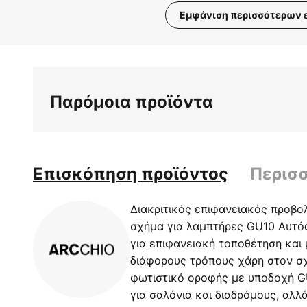
Εμφάνιση περισσότερων 
Μετάβαση
στην
αρχή
της
Παρόμοια προϊόντα
συλλογής
εικόνων
Επισκόπηση προϊόντος
Περισ
Διακριτικός επιφανειακός προβο
σχήμα για λαμπτήρες GU10 Αυτός
για επιφανειακή τοποθέτηση και 
διάφορους τρόπους χάρη στον σχ
φωτιστικό οροφής με υποδοχή G
για σαλόνια και διαδρόμους, αλλ