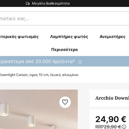
Μεγάλη διαθεσιμότητα
τερικός φωτισμός
Λαμπτήρες φωτός
Ανεμιστήρες
Περισσότερα
ρισσότερα από 20.000 προϊόντα*
Downlight Carson, ύψος 10 cm, λευκό, αλουμίνιο
Arcchio Downl
24,90 €
RRP
29,90 €