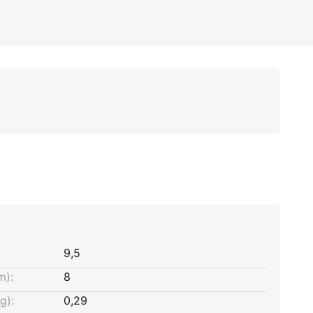
9,5
m):
8
g):
0,29