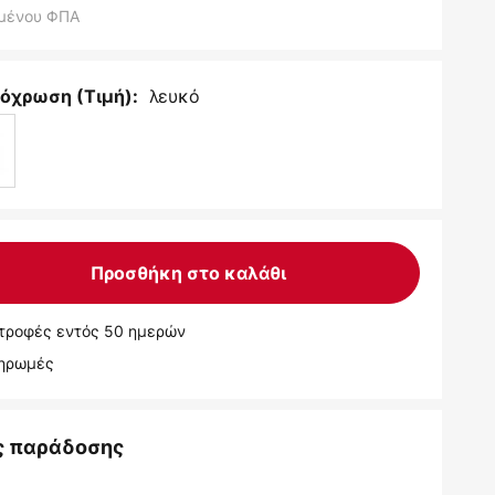
μένου ΦΠΑ
λευκό
όχρωση (Τιμή):
Προσθήκη στο καλάθι
τροφές εντός 50 ημερών
ληρωμές
ς παράδοσης