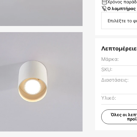
Χρόνος παράδο
Ο λαμπτήρας 
Επιλέξτε το 
Λεπτομέρειε
Μάρκα:
SKU:
Διαστάσεις:
Υλικό:
Όλες οι λεπ
προ