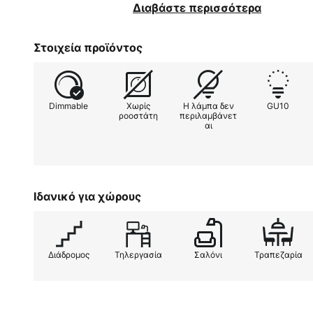
στοχευμένος φωτισμός στην κουζ
Διαβάστε περισσότερα
κυλινδρικό κάλυμμα είναι κατα
λακαρισμένο αλουμίνιο, γεγονός
Στοιχεία προϊόντος
πολλά μοντέρνα στυλ διαβίωσης 
ακροδέκτη ταχείας σύνδεσης χωρ
και χωρίς εργαλεία μηχανισμός ε
Dimmable
Χωρίς
Η λάμπα δεν
GU10
ροοστάτη
περιλαμβάνετ
αι
Ιδανικό για χώρους
Διάδρομος
Τηλεργασία
Σαλόνι
Τραπεζαρία