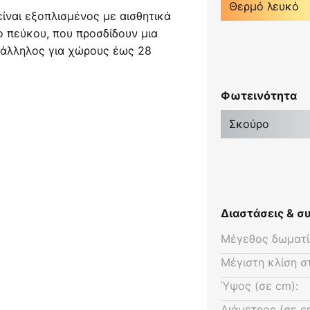
Θερμό λευκό
ίναι εξοπλισμένος με αισθητικά
 πεύκου, που προσδίδουν μια
τάλληλος για χώρους έως 28
ριο (χωρίς μπαταρίες: 2 x AAA
Φωτεινότητα
Σκούρο
ία καλοκαιριού σε λειτουργία
τήρας παρέχει μια δροσερή
ντιστροφή της κατεύθυνσης
ην ομοιόμορφη κατανομή του
Διαστάσεις & 
η μείωση των δαπανών
Μέγεθος δωματί
Μέγιστη κλίση σ
ο: Είναι εγκατεστημένα LED
Ύψος (σε cm):
το Lantau L να μπορεί να
Διάμετρος (σε c