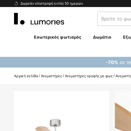
Μετάβαση
Δωρεάν επιστροφή εντός 50 ημερών
στο
Βρείτε
περιεχόμενο
το
φωτιστικό
σας...
Εσωτερικός φωτισμός
Δωμάτιο
Εξω
σε πε
-70%
Αρχική σελίδα
Ανεμιστήρες
Ανεμιστήρες οροφής με φως
Ανεμιστή
Μετάβαση
στο
τέλος
της
συλλογής
εικόνων