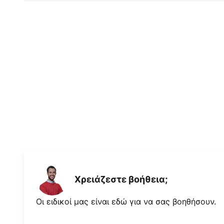
χρησιμοποιηθεί όχι μόνο ως ανα
τον γενικό φωτισμό του χώρου
- 8 Watt στα 102 U/min
- 12 Watt στα 125 U/min
- 17 Watt στα 145 U/min
- 27 Watt στα 170 U/min
- 35 Watt στα 188 U/min
Ροή αέρα: 147,56 m³
Χρειάζεστε βοήθεια;
Οι ειδικοί μας είναι εδώ για να σας βοηθήσουν.