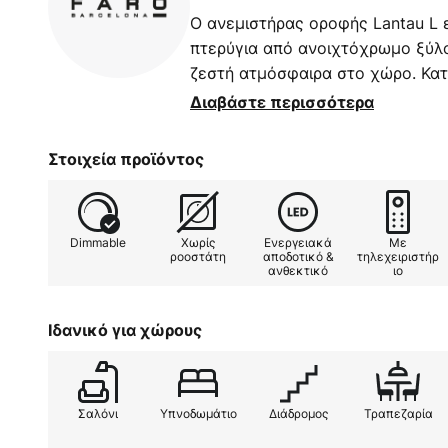
Ο ανεμιστήρας οροφής Lantau L ε
πτερύγια από ανοιχτόχρωμο ξύλο
ζεστή ατμόσφαιρα στο χώρο. Κα
m². Περιλαμβάνεται τηλεχειριστή
Διαβάστε περισσότερα
(LR03) 1,5V).
Στοιχεία προϊόντος
Λειτουργίες
Δυνατότητα αλλαγής από λειτουργ
Dimmable
Χωρίς
Ενεργειακά
Με
χειμώνα: Το καλοκαίρι, ο ανεμισ
ροοστάτη
αποδοτικό &
τηλεχειριστήρ
ανθεκτικό
ιο
αύρα, ενώ το χειμώνα, με την α
λειτουργίας, που εξασφαλίζει τ
αέρα στο δωμάτιο, συμβάλλει στ
Ιδανικό για χώρους
θέρμανσης.
Με γυάλινο φωτιστικό στο κέντρ
Σαλόνι
Υπνοδωμάτιο
Διάδρομος
Τραπεζαρία
θερμού λευκού φωτός, έτσι ώστε 