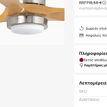
RRP
718,58 €
συμπεριλαμβανο
Δωρεάν επισ
Ασφαλείς π
Πληροφορίε
Εκτός αποθέμ
Λαμπτήρας μ
Λεπτομέρειε
SKU:
Διαστάσεις: