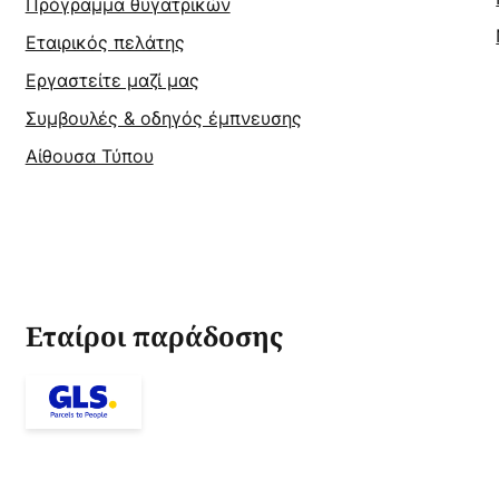
Πρόγραμμα θυγατρικών
Εταιρικός πελάτης
Εργαστείτε μαζί μας
Συμβουλές & οδηγός έμπνευσης
Αίθουσα Τύπου
Εταίροι παράδοσης