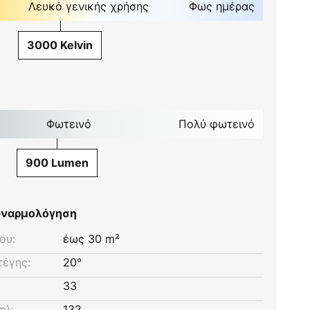
Λευκό γενικής χρήσης
Φως ημέρας
3000 Kelvin
Φωτεινό
Πολύ φωτεινό
900 Lumen
συναρμολόγηση
ου:
έως 30 m²
τέγης:
20°
33
m):
132