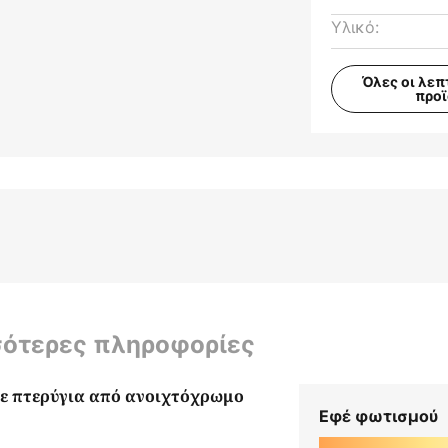
Υλικό:
Όλες οι λεπ
προ
σότερες πληροφορίες
με πτερύγια από ανοιχτόχρωμο
Εφέ φωτισμού