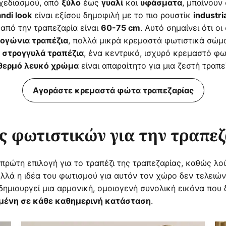
σχεδιασμού, από
έως
και
, μπαίνουν
ξύλο
γυαλί
υφάσματα
είναι εξίσου δημοφιλή με το πιο ρουστίκ
ndi look
industria
από την τραπεζαρία είναι
. Αυτό σημαίνει ότι οι
60-75 cm
, πολλά μικρά κρεμαστά φωτιστικά σώμ
θογώνια τραπέζια
α
, ένα κεντρικό, ισχυρό κρεμαστό φ
στρογγυλά τραπέζια
είναι απαραίτητο για μια ζεστή τραπε
θερμό λευκό χρώμα
Αγοράστε κρεμαστά φώτα τραπεζαρίας
ς φωτιστικών για την τραπε
 πρώτη επιλογή για το τραπέζι της τραπεζαρίας, καθώς λο
λλά η ιδέα του φωτισμού για αυτόν τον χώρο δεν τελειών
δημιουργεί μια αρμονική, ομοιογενή συνολική εικόνα που 
.
ένη σε κάθε καθημερινή κατάσταση