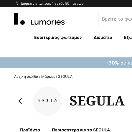
Μετάβαση
Δωρεάν επιστροφή εντός 50 ημερών
στο
Βρείτε
περιεχόμενο
το
φωτιστικό
σας...
Εσωτερικός φωτισμός
Δωμάτιο
Εξω
σε πε
-70%
Αρχική σελίδα
Μάρκες
SEGULA
SEGULA
Προϊόντα
Περισσότερα για το SEGULA