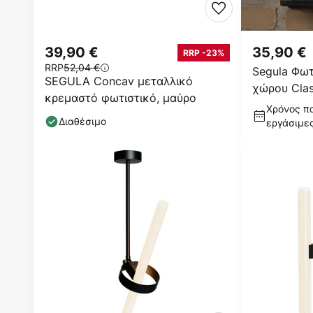
39,90 €
35,90 €
RRP -23%
RRP
52,04 €
Segula Φωτ
SEGULA Concav μεταλλικό
χώρου Clas
κρεμαστό φωτιστικό, μαύρο
ατσάλι, μα
Χρόνος πα
Διαθέσιμο
εργάσιμε