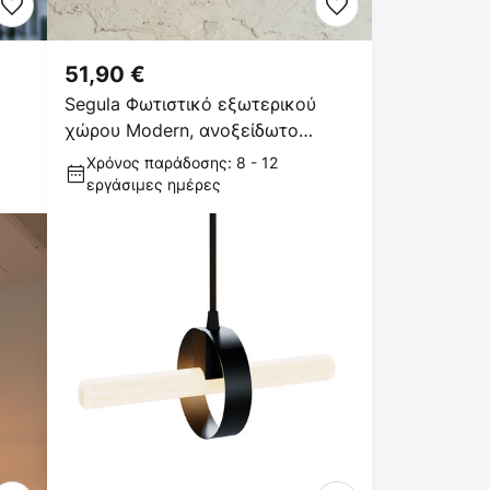
51,90 €
Segula Φωτιστικό εξωτερικού
χώρου Modern, ανοξείδωτο
ατσάλι, γυαλί, μαύρο, E27
Χρόνος παράδοσης: 8 - 12
εργάσιμες ημέρες