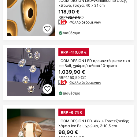
LOOM DESIGN LED-Wandleuchte Cozy,
κίτρινο, τσόχα, 40 x 31 cm
118,90 €
RRP
132,18 €
Φύλλο δεδομένων
Διαθέσιμο
RRP -110,69 €
LOOM DESIGN LED κρεμαστό φωτιστικό
Ice Ball, χρώμιο/καθαρό 10-φωτο
1.039,90 €
RRP
1.150,59 €
Φύλλο δεδομένων
Διαθέσιμο
RRP -6,74 €
LOOM DESIGN LED-Akku-Τραπεζοειδής
λάμπα Ice Ball, χρώμιο, Ø 10,5 cm
98,90 €