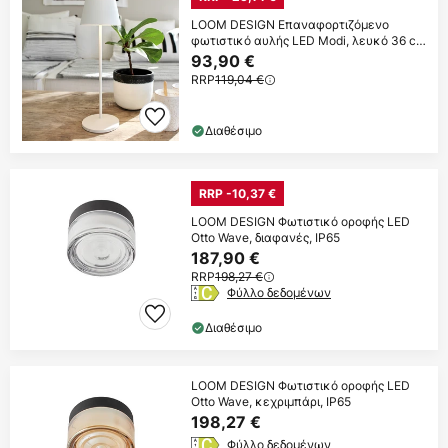
LOOM DESIGN Επαναφορτιζόμενο
φωτιστικό αυλής LED Modi, λευκό 36 cm
CCT
93,90 €
RRP
119,04 €
Διαθέσιμο
RRP -10,37 €
LOOM DESIGN Φωτιστικό οροφής LED
Otto Wave, διαφανές, IP65
187,90 €
RRP
198,27 €
Φύλλο δεδομένων
Διαθέσιμο
LOOM DESIGN Φωτιστικό οροφής LED
Otto Wave, κεχριμπάρι, IP65
198,27 €
Φύλλο δεδομένων