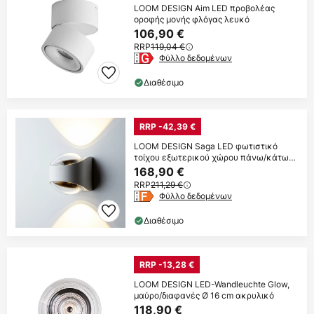
LOOM DESIGN Aim LED προβολέας
οροφής μονής φλόγας λευκό
106,90 €
RRP
119,04 €
Φύλλο δεδομένων
Διαθέσιμο
RRP -42,39 €
LOOM DESIGN Saga LED φωτιστικό
τοίχου εξωτερικού χώρου πάνω/κάτω
λευκό
168,90 €
RRP
211,29 €
Φύλλο δεδομένων
Διαθέσιμο
RRP -13,28 €
LOOM DESIGN LED-Wandleuchte Glow,
μαύρο/διαφανές Ø 16 cm ακρυλικό
118,90 €