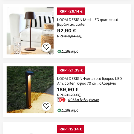
RRP -26,14 €
LOOM DESIGN Modi LED φωτιστικό
βεράντας, corten
92,90 €
RRP
119,04 €
Διαθέσιμο
RRP -21,39 €
LOOM DESIGN Φωτιστικό δρόμου LED
Arn, corten, ύψος 70 εκ., αλουμίνιο
189,90 €
RRP
211,29 €
Φύλλο δεδομένων
Διαθέσιμο
RRP -12,14 €