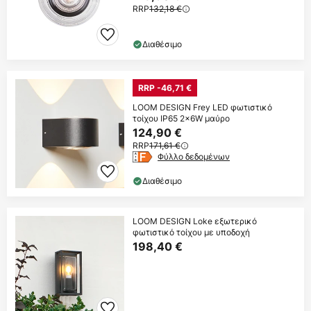
RRP
132,18 €
Διαθέσιμο
RRP -46,71 €
LOOM DESIGN Frey LED φωτιστικό
τοίχου IP65 2x6W μαύρο
124,90 €
RRP
171,61 €
Φύλλο δεδομένων
Διαθέσιμο
LOOM DESIGN Loke εξωτερικό
φωτιστικό τοίχου με υποδοχή
198,40 €