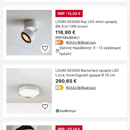
RRP -13,03 €
LOOM DESIGN Ray LED σποτ οροφής
Ø9.3cm 13W λευκό
118,90 €
RRP
131,93 €
Φύλλο δεδομένων
Χρόνος παράδοσης: 9 - 13 εργάσιμες
ημέρες
LOOM DESIGN Φωτιστικό οροφής LED
Lucia, λευκό/χρυσό χρώμα Ø 35 cm
290,65 €
Φύλλο δεδομένων
Διαθέσιμο
RRP -25,14 €