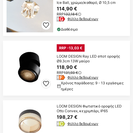
Ice Ball, χρώμιο/καθαρό, Ø 10,5 cm
114,90 €
RRP
132,18 €
Φύλλο δεδομένων
Διαθέσιμο
RRP -13,03 €
LOOM DESIGN Ray LED σποτ οροφής
Ø9.3cm 13W μαύρο
118,90 €
RRP
131,93 €
Φύλλο δεδομένων
Χρόνος παράδοσης: 9 - 13 εργάσιμες
ημέρες
LOOM DESIGN Φωτιστικό οροφής LED
Otto Convex, κεχριμπάρι, IP65
198,27 €
Φύλλο δεδομένων