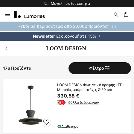
Η μεγαλύτερη επιλογή εμπορικών σημάτων στην Ευρώπη
Μετάβαση
στο
περιεχόμενο
ήτηση
σε περισσότερα από 20.000 προϊόντα*
-70%
Εξοικονομήστε 15%
Newsletter
LOOM DESIGN
176 Προϊόντα
Φίλτρο
LOOM DESIGN Φωτιστικό οροφής LED
Morphic, μαύρο, τσόχα, Ø 50 cm
330,58 €
Φύλλο δεδομένων
Διαθέσιμο