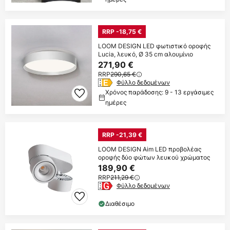
RRP -18,75 €
LOOM DESIGN LED φωτιστικό οροφής
Lucia, λευκό, Ø 35 cm αλουμίνιο
271,90 €
RRP
290,65 €
Φύλλο δεδομένων
Χρόνος παράδοσης: 9 - 13 εργάσιμες
ημέρες
RRP -21,39 €
LOOM DESIGN Aim LED προβολέας
οροφής δύο φώτων λευκού χρώματος
189,90 €
RRP
211,29 €
Φύλλο δεδομένων
Διαθέσιμο