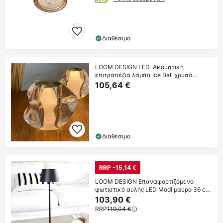
Διαθέσιμο
LOOM DESIGN LED-Ακουστική
επιτραπέζια λάμπα Ice Ball χρυσό
χρώμα Ø 10,5cm
105,64 €
Διαθέσιμο
RRP -15,14 €
LOOM DESIGN Επαναφορτιζόμενο
φωτιστικό αυλής LED Modi μαύρο 36 cm
CCT
103,90 €
RRP
119,04 €