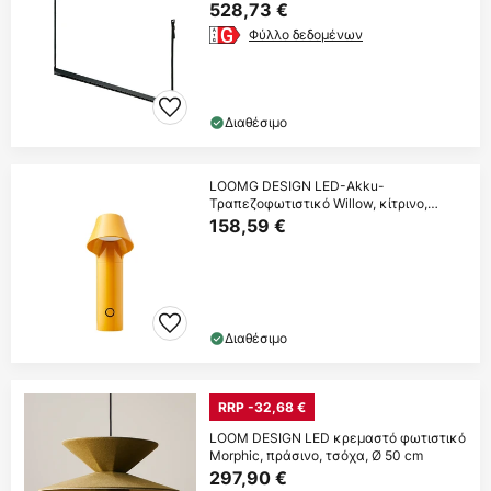
528,73 €
Φύλλο δεδομένων
Διαθέσιμο
LOOMG DESIGN LED-Akku-
Τραπεζοφωτιστικό Willow, κίτρινο,
αλουμίνιο, IP54
158,59 €
Διαθέσιμο
RRP -32,68 €
LOOM DESIGN LED κρεμαστό φωτιστικό
Morphic, πράσινο, τσόχα, Ø 50 cm
297,90 €