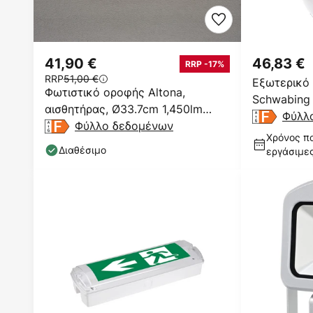
41,90 €
46,83 €
RRP -17%
RRP
51,00 €
Εξωτερικό 
Φωτιστικό οροφής Altona,
Schwabing 
αισθητήρας, Ø33.7cm 1,450lm
αισθητήρα
Φύλλ
3,000K
Φύλλο δεδομένων
Χρόνος πα
Διαθέσιμο
εργάσιμε