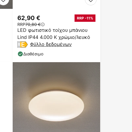
62,90 €
RRP -11%
RRP
70,80 €
LED φωτιστικό τοίχου μπάνιου
Lind IP44 4.000 K χρώμιο/λευκό
Φύλλο δεδομένων
Διαθέσιμο