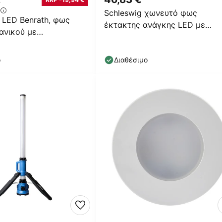
Schleswig χωνευτό φως
 LED Benrath, φως
έκτακτης ανάγκης LED με
ανικού με
επαναφορτιζόμενη μπαταρία
ιζόμενη μπαταρία
ο
Διαθέσιμο