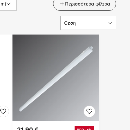
lm)
Περισσότερα φίλτρα
21,90 €
RRP -4%