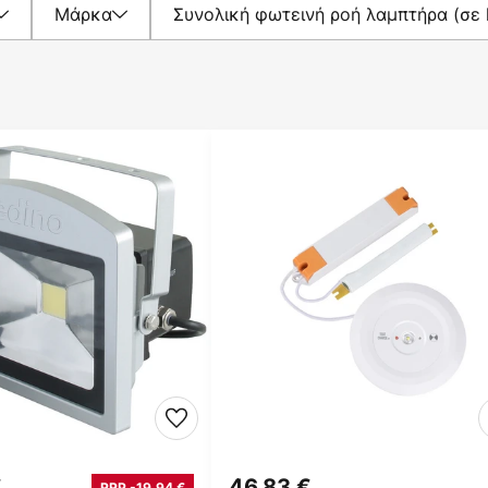
Μάρκα
Συνολική φωτεινή ροή λαμπτήρα (σε 
€
46,83 €
RRP -19,94 €