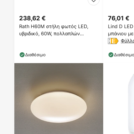
238,62 €
76,01 €
Rath H60M στήλη φωτός LED,
Lind D LED
υβριδικό, 60W, πολλαπλών
μπάνιου με
μπαταριών
Φύλλ
Διαθέσιμο
Διαθέσιμ