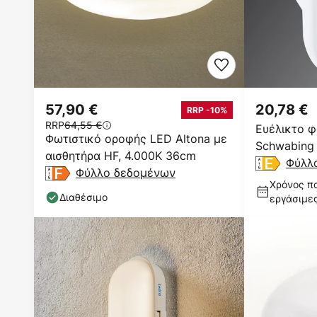
57,90 €
20,78 €
RRP -10%
RRP
64,55 €
Ευέλικτο φ
Φωτιστικό οροφής LED Altona με
Schwabing
αισθητήρα HF, 4.000K 36cm
Φύλλ
Φύλλο δεδομένων
Χρόνος πα
Διαθέσιμο
εργάσιμε