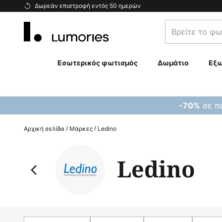
Μετάβαση
Δωρεάν επιστροφή εντός 50 ημερών
στο
Βρείτε
περιεχόμενο
το
φωτιστικό
σας...
Εσωτερικός φωτισμός
Δωμάτιο
Εξω
σε πε
-70%
Αρχική σελίδα
Μάρκες
Ledino
Ledino