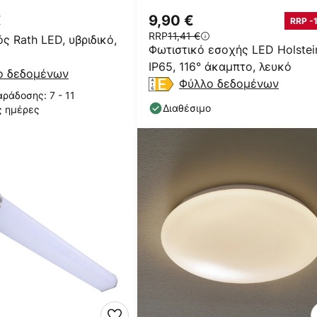
€
9,90 €
RRP -
RRP
11,41 €
ς Rath LED, υβριδικό,
Φωτιστικό εσοχής LED Holstei
IP65, 116° άκαμπτο, λευκό
ο δεδομένων
Φύλλο δεδομένων
ράδοσης: 7 - 11
Διαθέσιμο
ς ημέρες