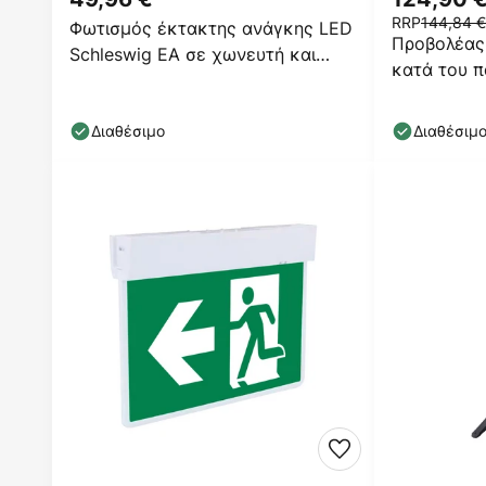
RRP
144,84 €
Φωτισμός έκτακτης ανάγκης LED
Προβολέας
Schleswig EA σε χωνευτή και
κατά του π
επιφανειακή έκδοση
επαναφορτ
Διαθέσιμο
Διαθέσιμ