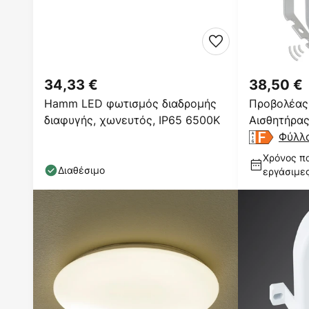
34,33 €
38,50 €
Hamm LED φωτισμός διαδρομής
Προβολέας 
διαφυγής, χωνευτός, IP65 6500K
Αισθητήρας
Φύλλ
Χρόνος πα
Διαθέσιμο
εργάσιμε