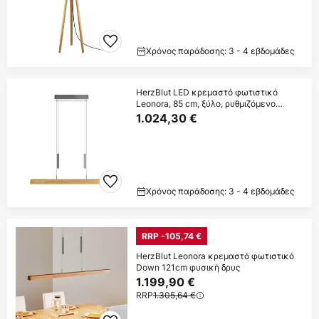
Χρόνος παράδοσης: 3 - 4 εβδομάδες
HerzBlut LED κρεμαστό φωτιστικό
Leonora, 85 cm, ξύλο, ρυθμιζόμενο
φωτισμό
1.024,30 €
Χρόνος παράδοσης: 3 - 4 εβδομάδες
RRP -105,74 €
HerzBlut Leonora κρεμαστό φωτιστικό
Down 121cm φυσική δρυς
1.199,90 €
RRP
1.305,64 €