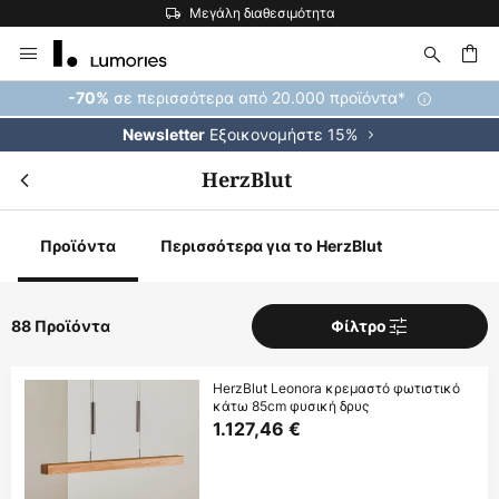
Η μεγαλύτερη επιλογή εμπορικών σημάτων στην Ευρώπη
Μετάβαση
στο
περιεχόμενο
ήτηση
σε περισσότερα από 20.000 προϊόντα*
-70%
Εξοικονομήστε 15%
Newsletter
HerzBlut
Προϊόντα
Περισσότερα για το HerzBlut
88 Προϊόντα
Φίλτρο
HerzBlut Leonora κρεμαστό φωτιστικό
κάτω 85cm φυσική δρυς
1.127,46 €