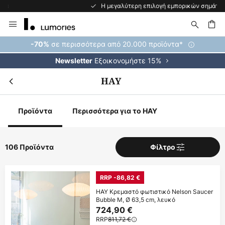
Η μεγαλύτερη επιλογή εμπορικών σημάτων στην Ευρώπη
Μετάβαση
στο
περιεχόμενο
ήτηση
σε περισσότερα από 20.000 προϊόντα*
-70%
Εξοικονομήστε 15%
Newsletter
HAY
Προϊόντα
Περισσότερα για το HAY
106 Προϊόντα
Φίλτρο
RRP -86,82 €
HAY Κρεμαστό φωτιστικό Nelson Saucer
Bubble M, Ø 63,5 cm, λευκό
724,90 €
RRP
811,72 €