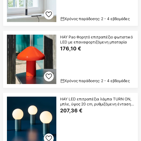
Χρόνος παράδοσης: 2 - 4 εβδομάδες
HAY Pao Φορητό επιτραπέζιο φωτιστικό
LED με επαναφορτιζόμενη μπαταρία
176,10 €
Χρόνος παράδοσης: 2 - 4 εβδομάδες
HAY LED επιτραπέζια λάμπα TURN ON,
μπλε, ύψος 20 cm, ρυθμιζόμενη ένταση
φωτισμού
207,36 €