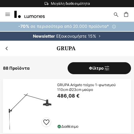
Η μεγαλύτερη επιλογή εμπορικών σημάτων στην Ευρώπη
Μετάβαση
στο
περιεχόμενο
ήτηση
σε περισσότερα από 20.000 προϊόντα*
-70%
Εξοικονομήστε 15%
Newsletter
GRUPA
88 Προϊόντα
Φίλτρο
GRUPA Arigato τοίχου 1-φωτισμού
110cm Ø23cm μαύρο
486,08 €
Διαθέσιμο