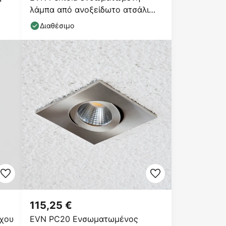
λάμπα από ανοξείδωτο ατσάλι
Ø13,5cm 3.000K
Διαθέσιμο
115,25 €
ίχου
EVN PC20 Ενσωματωμένος