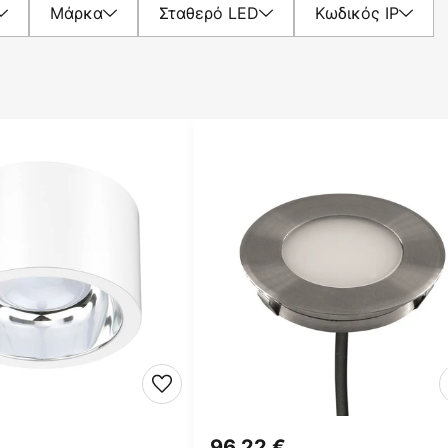
Μάρκα
Σταθερό LED
Κωδικός IP
96,22 €