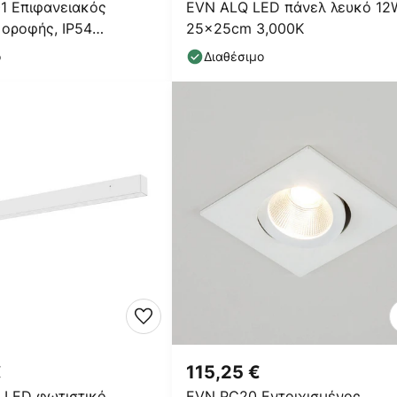
1 Επιφανειακός
EVN ALQ LED πάνελ λευκό 12
οροφής, IP54
25x25cm 3,000K
 λευκό
ο
Διαθέσιμο
€
115,25 €
 LED φωτιστικό
EVN PC20 Εντοιχισμένος