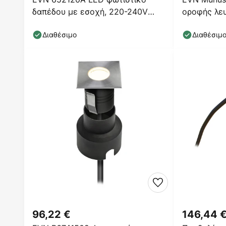
δαπέδου με εσοχή, 220-240V
οροφής λε
στρογγυλό
Διαθέσιμο
Διαθέσιμ
96,22 €
146,44 