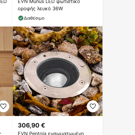
LED
EVN Munus LED φωτιστικό
οροφής λευκό 36W
Διαθέσιμο
306,90 €
ς
EVN Pentola ενσωματωμένη