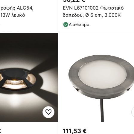
οροφής ALG54,
EVN L67101002 Φωτιστικό
 13W λευκό
δαπέδου, Ø 6 cm, 3.000K
ο
Διαθέσιμο
€
111,53 €