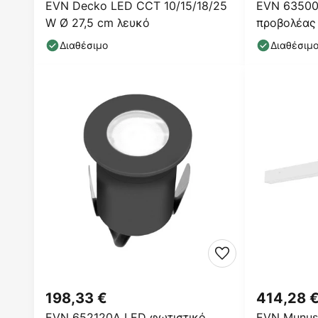
EVN Decko LED CCT 10/15/18/25
EVN 63500
W Ø 27,5 cm λευκό
προβολέας 
στρογγυλό
Διαθέσιμο
Διαθέσιμ
198,33 €
414,28 
EVN 652120A LED φωτιστικό
EVN Munus