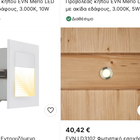
 κήπου EVN Merlo LED
Προβολέας κήπου EVN Merlo 
δάφους, 3.000K, 10W
με ακίδα εδάφους, 3.000K, 5W
ο
Διαθέσιμο
40,42 €
Εντοιχιζόμενο
EVN LD3102 Φωτιστικό εσοχή