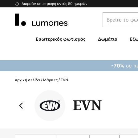
Μετάβαση
Δωρεάν επιστροφή εντός 50 ημερών
στο
Βρείτε
περιεχόμενο
το
φωτιστικό
σας...
Εσωτερικός φωτισμός
Δωμάτιο
Εξω
σε πε
-70%
Αρχική σελίδα
Μάρκες
EVN
EVN