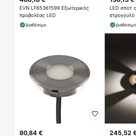
EVN LF65361599 Εξωτερικός
LED σποτ 
προβολέας LED
στρογγυλό
Διαθέσιμο
Διαθέσιμ
80,84 €
245,52 