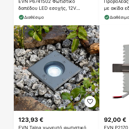
EVN P6741502 Φωτιστικό
Προβολέας
δαπέδου LED εσοχής, 12V
με ακίδα ε
γωνιακό 3000K
Διαθέσιμο
Διαθέσιμ
123,93 €
92,00 €
EVN Talpa χωνευτό φωτιστικό
EVN P2170 