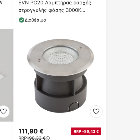
W
EVN PC20 Λαμπτήρας εσοχής
στρογγυλής φάσης 3000K
αλουμίνιο αλουμινίου
Διαθέσιμο
111,90 €
RRP -86,43 €
RRP
198,33 €