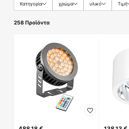
Κατηγορία
χρώμα
υλικό
Τιμή
258 Προϊόντα
488,18 €
138,13 €