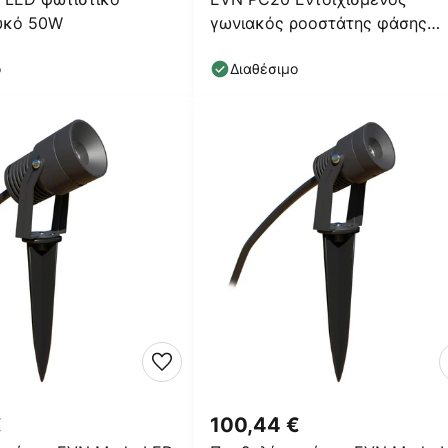
υκό 50W
γωνιακός ροοστάτης φάσης
3000K λευκό
ο
Διαθέσιμο
€
100,44 €