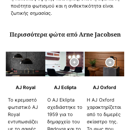
ποιότητα φωτισμού και η ανθεκτικότητα είναι
ζωτικής σημασίας.
Περισσότερα φώτα από Arne Jacobsen
AJ Royal
AJ Eclipta
AJ Oxford
Το κρεμαστό
Ο AJ Eklipta
Η AJ Oxford
φωτιστικό AJ
σχεδιάστηκε το
χαρακτηρίζεται
Royal
1959 για το
από το διμερές
εντυπωσιάζει
δημαρχείο του
σκίαστρο της.
με το σαφές,
Rødovre και το
Το φως που