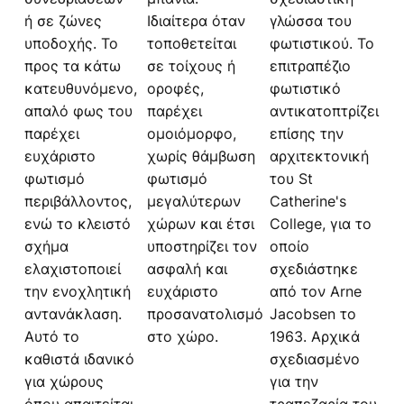
ή σε ζώνες
Ιδιαίτερα όταν
γλώσσα του
υποδοχής. Το
τοποθετείται
φωτιστικού. Το
προς τα κάτω
σε τοίχους ή
επιτραπέζιο
κατευθυνόμενο,
οροφές,
φωτιστικό
απαλό φως του
παρέχει
αντικατοπτρίζει
παρέχει
ομοιόμορφο,
επίσης την
ευχάριστο
χωρίς θάμβωση
αρχιτεκτονική
φωτισμό
φωτισμό
του St
περιβάλλοντος,
μεγαλύτερων
Catherine's
ενώ το κλειστό
χώρων και έτσι
College, για το
σχήμα
υποστηρίζει τον
οποίο
ελαχιστοποιεί
ασφαλή και
σχεδιάστηκε
την ενοχλητική
ευχάριστο
από τον Arne
αντανάκλαση.
προσανατολισμό
Jacobsen το
Αυτό το
στο χώρο.
1963. Αρχικά
καθιστά ιδανικό
σχεδιασμένο
για χώρους
για την