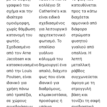
γραφικό του
κολλέγιο St
κατευθύνεται
σχήμα και την
Catherine's και
προς τα κάτω
ιδιαίτερα
είναι ειδικά
διαχέεται
ομοιόμορφη,
σχεδιασμένος
αρμονικά από
χωρίς θάμβωση
για λειτουργικό
διάφορα
κατανομή του
αρχιτεκτονικό
στρώματα
φωτός.
φωτισμό. Το
φυσητού
Σχεδιασμένο
οπαλίσιο
γυαλιού από
από τον Arne
γυάλινο
οπαλίνα. Η
Jacobsen και
κάλυμμά του
λεπτή
κατασκευασμένο
δημιουργεί ένα
μεταλλική
από την Louis
απαλό, διάχυτο
ράβδος
Poulsen, είναι
φως που είναι
συγχωνεύεται
ιδανικό για
ιδανικό για
άψογα με τη
χρήση πάνω
διαδρόμους,
στρογγυλή
από τραπέζια,
κλιμακοστάσια,
βάση και
σε χώρους
προσόψεις ή
τονίζει τη σαφή
συνεδριάσεων
μπάνια.
σχεδιαστική