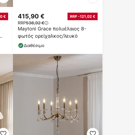
415,90 €
0 €
RRP -121,02 €
RRP
536,92 €
Maytoni Grace πολυέλαιος 8-
φωτός ορείχαλκος/λευκό
Διαθέσιμο