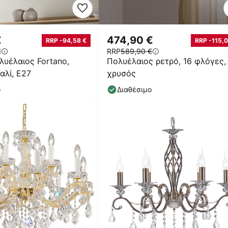
€
474,90 €
RRP -94,58 €
RRP -115,0
€
RRP
589,90 €
λυέλαιος Fortano,
Πολυέλαιος ρετρό, 16 φλόγες,
αλί, E27
χρυσός
ο
Διαθέσιμο