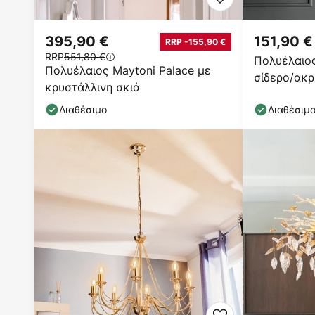
395,90 €
151,90 €
RRP -155,90 €
RRP
551,80 €
Πολυέλαιος
Πολυέλαιος Maytoni Palace με
σίδερο/ακρ
κρυστάλλινη σκιά
φωτο.
Διαθέσιμο
Διαθέσιμ