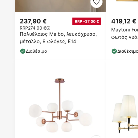
237,90 €
419,12 €
RRP -37,00 €
RRP
274,90 €
Maytoni Fo
Πολυέλαιος Malbo, λευκόχρυσο,
φωτός γυά
μέταλλο, 8 φλόγες, E14
Διαθέσιμο
Διαθέσιμ