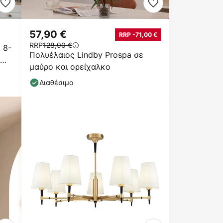
57,90 €
RRP -71,00 €
RRP
128,90 €
 8-
Πολυέλαιος Lindby Prospa σε
μαύρο και ορείχαλκο
Διαθέσιμο