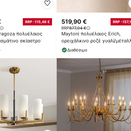
€
519,90 €
RRP -115,46 €
RRP -157,
RRP
677,04 €
ragoza πολυέλαιος
Maytoni πολυέλαιος Erich,
σμάτινο σκίαστρο
ορειχάλκινο ροζέ γυαλί/μέταλ
12-light.
ο
Διαθέσιμο