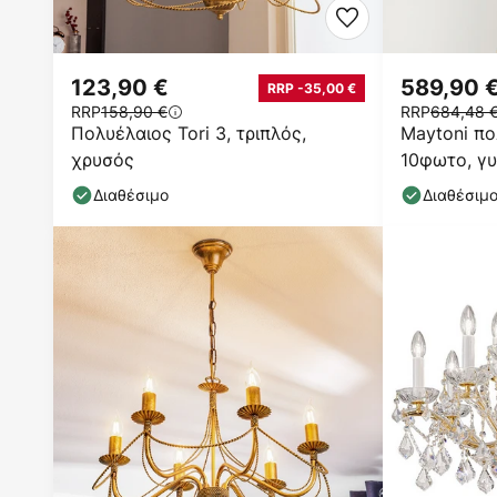
123,90 €
589,90 
RRP -35,00 €
RRP
158,90 €
RRP
684,48 
Πολυέλαιος Tori 3, τριπλός,
Maytoni πο
χρυσός
10φωτο, γυ
Διαθέσιμο
Διαθέσιμ