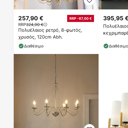
257,90 €
395,95 
RRP -67,00 €
RRP
324,90 €
Πολυέλαιος
Πολυέλαιος ρετρό, 8-φωτός,
κεχριμπαρέ
χρυσός, 120cm Abh.
Διαθέσιμο
Διαθέσιμ