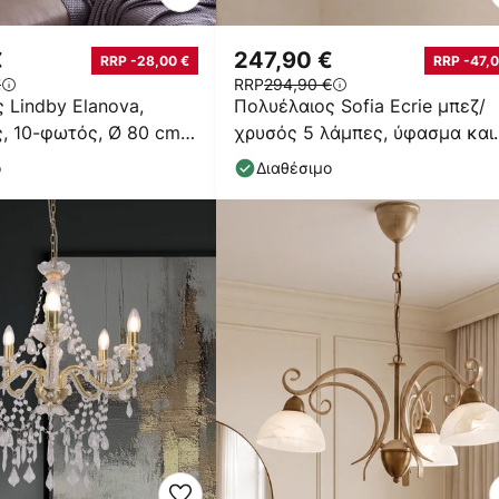
€
247,90 €
RRP -28,00 €
RRP -47,0
€
RRP
294,90 €
 Lindby Elanova,
Πολυέλαιος Sofia Ecrie μπεζ/
, 10-φωτός, Ø 80 cm,
χρυσός 5 λάμπες, ύφασμα και
ατσάλι, E27
ο
Διαθέσιμο