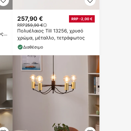
257,90 €
RRP -2,00 €
RRP
259,90 €
Πολυέλαιος Till 13256, χρυσό
ος
χρώμα, μέταλλο, τετράφωτος
Διαθέσιμο