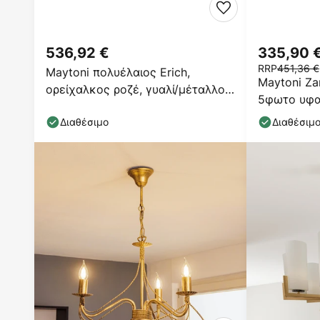
536,92 €
335,90 
RRP
451,36 €
Maytoni πολυέλαιος Erich,
Maytoni Za
ορείχαλκος ροζέ, γυαλί/μέταλλο
5φωτο υφα
8-light.
Διαθέσιμο
Διαθέσιμ