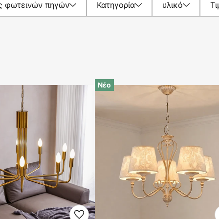
ς φωτεινών πηγών
Κατηγορία
υλικό
Τι
Νέο