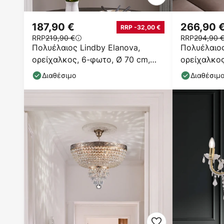
187,90 €
266,90 
RRP -32,00 €
RRP
219,90 €
RRP
294,90 
Πολυέλαιος Lindby Elanova,
Πολυέλαιος
ορείχαλκος, 6-φωτο, Ø 70 cm,
ορείχαλκος
E14
E14
Διαθέσιμο
Διαθέσιμ