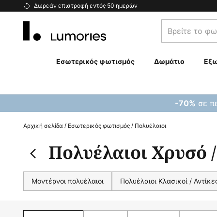
Μετάβαση
Δωρεάν επιστροφή εντός 50 ημερών
στο
Βρείτε
περιεχόμενο
το
φωτιστικό
σας...
Εσωτερικός φωτισμός
Δωμάτιο
Εξω
σε πε
-70%
Αρχική σελίδα
Εσωτερικός φωτισμός
Πολυέλαιοι
Πολυέλαιοι Χρυσό 
Μοντέρνοι πολυέλαιοι
Πολυέλαιοι Κλασικοί / Αντίκε