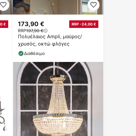
173,90 €
0 €
RRP -24,00 €
RRP
197,90 €
Πολυέλαιος Ampli, μαύρος/
χρυσός, οκτώ φλόγες
Διαθέσιμο