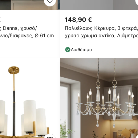
€
148,90 €
 Danna, χρυσό/
Πολυέλαιος Κέρκυρα, 3 φτερά,
νιο/διαφανές, Ø 61 cm
χρυσό χρώμα αντίκα, Διάμετρ
68 cm
ο
Διαθέσιμο