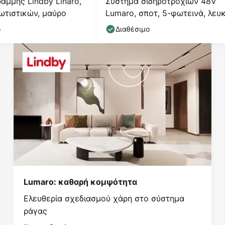
αμμής Lindby Linaro,
Σύστημα σιδηροτροχιών 48V
ωτιστικών, μαύρο
Lumaro, σποτ, 5-φωτεινά, λευκ
Ø 4cm, CCT
ο
Διαθέσιμο
Lumaro: καθαρή κομψότητα
Ελευθερία σχεδιασμού χάρη στο σύστημα
ράγας