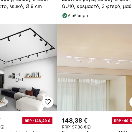
το, λευκό, Ø 9 cm
GU10, κρεμαστό, 3 φτερά, μαύ
ο
Διαθέσιμο
€
148,38 €
RRP -148,49 €
RRP -49,5
€
RRP
197,88 €