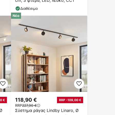
cm, 3 φτερά, LED, λευκό, CCT
Διαθέσιμο
Νέο
118,90 €
0 €
RRP -109,00 €
RRP
227,90 €
 Ø
Σύστημα ράγας Lindby Linaro, Ø