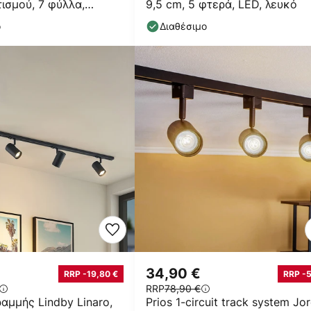
ισμού, 7 φύλλα,
9,5 cm, 5 φτερά, LED, λευκό
V, ρυθμιζόμενο
ο
Διαθέσιμο
34,90 €
RRP -19,80 €
RRP -
RRP
78,90 €
αμμής Lindby Linaro,
Prios 1-circuit track system Jore