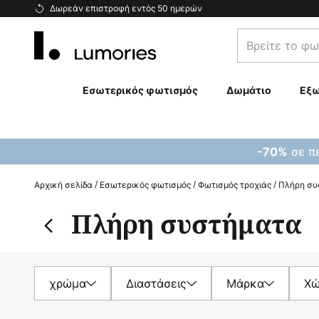
Μετάβαση
Δωρεάν επιστροφή εντός 50 ημερών
στο
Βρείτε
περιεχόμενο
το
φωτιστικό
σας...
Εσωτερικός φωτισμός
Δωμάτιο
Εξω
σε πε
-70%
Αρχική σελίδα
Εσωτερικός φωτισμός
Φωτισμός τροχιάς
Πλήρη συ
Πλήρη συστήματα
χρώμα
Διαστάσεις
Μάρκα
Χώ