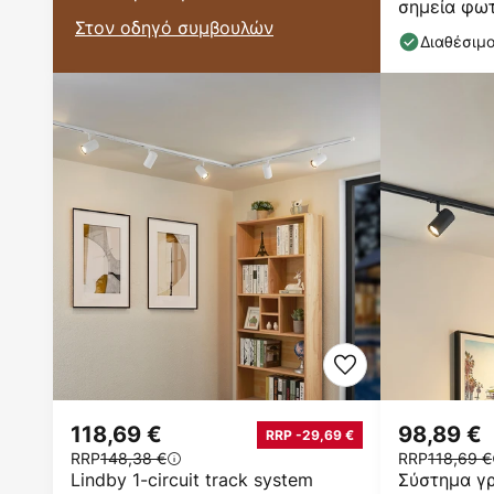
σημεία φωτ
Στον οδηγό συμβουλών
μαύρο, 48 
Διαθέσιμ
118,69 €
98,89 €
RRP -29,69 €
RRP
148,38 €
RRP
118,69 €
Lindby 1-circuit track system
Σύστημα γρ