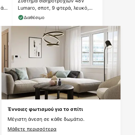
Σύστημα σιδηροτροχιών 48V
ά,
Lumaro, σποτ, 9 φτερά, λευκό,
Ø4cm, 13 cm
Διαθέσιμο
Έννοιες φωτισμού για το σπίτι
Μέγιστη άνεση σε κάθε δωμάτιο.
Μάθετε περισσότερα