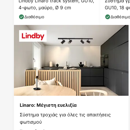
Lindby Linaro track system, GU10,
Σύστημα γρ
4-φωτο, μαύρο, Ø 9 cm
GU10, 18 φ
Διαθέσιμο
Διαθέσιμ
Linaro: Μέγιστη ευελιξία
Σύστημα τροχιάς για όλες τις απαιτήσεις
φωτισμού