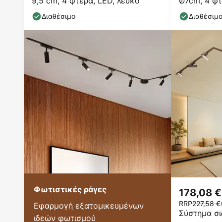
9,5 cm, 4 φτερά, LED, λευκό
Ø7cm, 4 φτ
Διαθέσιμο
Διαθέσιμ
Φωτιστικές ράγες
178,08 €
RRP
227,58 €
Εφαρμογή εξατομικευμένων
Σύστημα σι
ιδεών φωτισμού