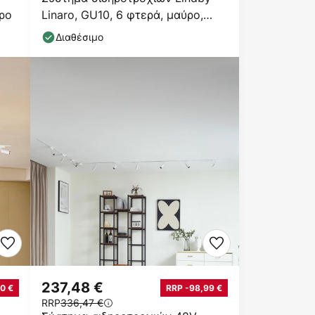
ρο
Linaro, GU10, 6 φτερά, μαύρο,
σχήμα Ο
Διαθέσιμο
237,48 €
0 €
RRP -98,99 €
RRP
336,47 €