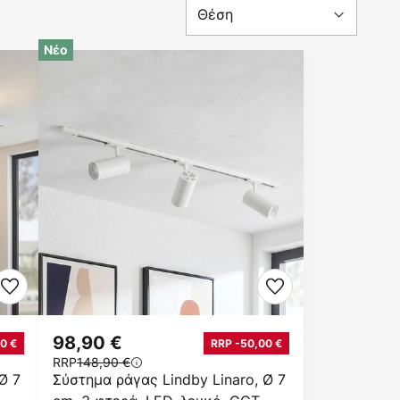
Νέο
98,90 €
0 €
RRP -50,00 €
RRP
148,90 €
Ø 7
Σύστημα ράγας Lindby Linaro, Ø 7