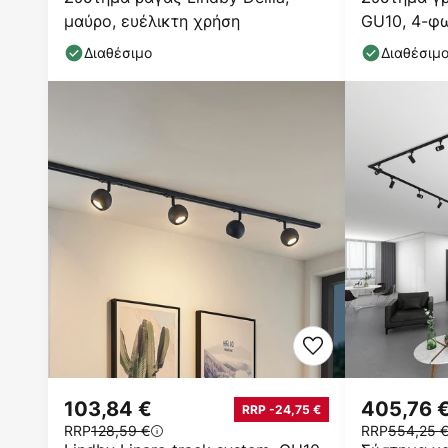
μαύρο, ευέλικτη χρήση
GU10, 4-φω
Διαθέσιμο
Διαθέσιμ
103,84 €
405,76 
RRP -24,75 €
RRP
128,59 €
RRP
554,25 