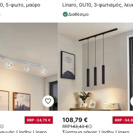
10, 5-φωτο, μαύρο
Linaro, GU10, 3-φωτισμός, λευ
ο
Διαθέσιμο
€
108,79 €
RRP -24,75 €
RRP -34,6
RRP
143,43 €
αμμής Lindby Linaro,
Σύστημα ράγας Lindby Linaro,