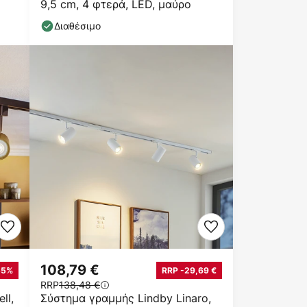
9,5 cm, 4 φτερά, LED, μαύρο
Διαθέσιμο
108,79 €
55%
RRP -29,69 €
RRP
138,48 €
ll,
Σύστημα γραμμής Lindby Linaro,