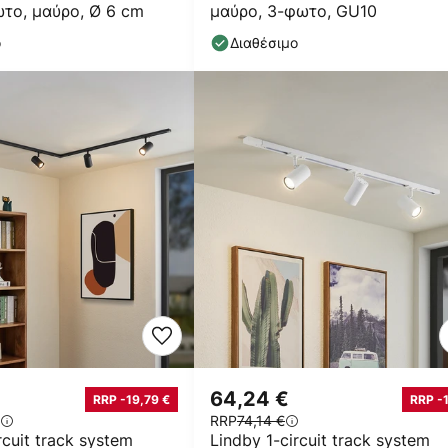
το, μαύρο, Ø 6 cm
μαύρο, 3-φωτο, GU10
ο
Διαθέσιμο
64,24 €
RRP -19,79 €
RRP -
RRP
74,14 €
rcuit track system
Lindby 1-circuit track system