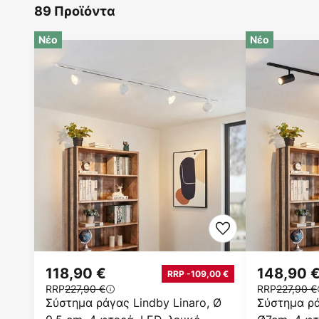
89 Προϊόντα
Νέο
Νέο
118,90 €
148,90 
RRP -109,00 €
RRP
227,90 €
RRP
227,90 €
Σύστημα ράγας Lindby Linaro, Ø
Σύστημα ρά