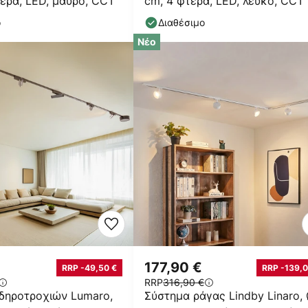
ερά, LED, μαύρο, CCT
cm, 4 φτερά, LED, λευκό, CCT
ο
Διαθέσιμο
Νέο
177,90 €
RRP -49,50 €
RRP -139,0
RRP
316,90 €
δηροτροχιών Lumaro,
Σύστημα ράγας Lindby Linaro,