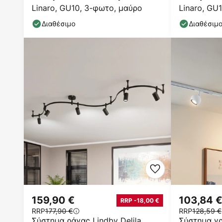
Linaro, GU10, 3-φωτο, μαύρο
Linaro, GU
Διαθέσιμο
Διαθέσιμ
159,90 €
103,84 
RRP -18,00 €
RRP
177,90 €
RRP
128,59 €
Σύστημα ράγας Lindby Delila,
Σύστημα γρ