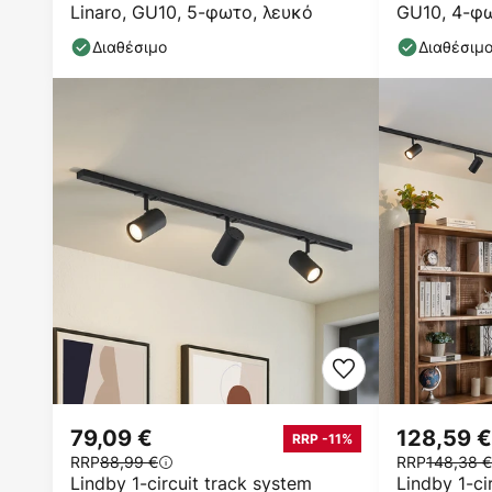
Linaro, GU10, 5-φωτο, λευκό
GU10, 4-φω
Διαθέσιμο
Διαθέσιμ
79,09 €
128,59 €
RRP -11%
RRP
88,99 €
RRP
148,38 €
Lindby 1-circuit track system
Lindby 1-ci