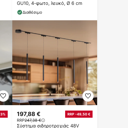
GU10, 4-φωτο, λευκό, Ø 6 cm
Διαθέσιμο
197,88 €
13%
RRP -49,50 €
RRP
247,38 €
Σύστημα σιδηροτροχιάς 48V