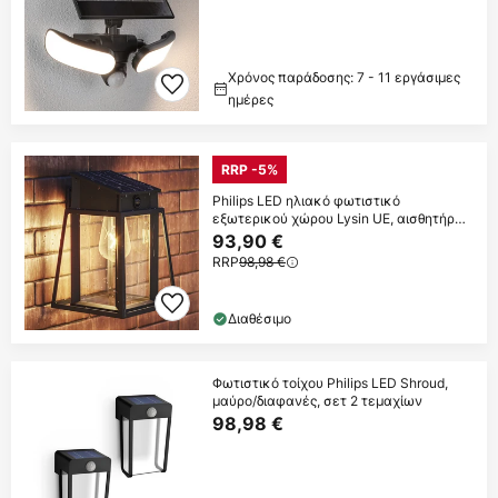
Χρόνος παράδοσης: 7 - 11 εργάσιμες
ημέρες
RRP -5%
Philips LED ηλιακό φωτιστικό
εξωτερικού χώρου Lysin UE, αισθητήρας,
IP44
93,90 €
RRP
98,98 €
Διαθέσιμο
Φωτιστικό τοίχου Philips LED Shroud,
μαύρο/διαφανές, σετ 2 τεμαχίων
98,98 €