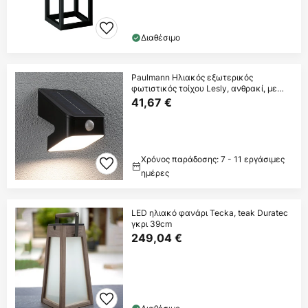
Διαθέσιμο
Paulmann Ηλιακός εξωτερικός
φωτιστικός τοίχου Lesly, ανθρακί, με
αισθητήρα, IP65
41,67 €
Χρόνος παράδοσης: 7 - 11 εργάσιμες
ημέρες
LED ηλιακό φανάρι Tecka, teak Duratec
γκρι 39cm
249,04 €