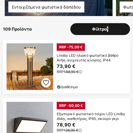
Εντοιχιζόμενα φωτιστικά δαπέδου
Φωτι
109 Προϊόντα
Φίλτρο
1
RRP -75,00 €
Lindby LED ηλιακό φωτιστικό βάθρο
Antje, ανιχνευτής κίνησης, IP44
73,90 €
RRP
148,90 €
Διαθέσιμο
RRP -50,00 €
Εξωτερικό φωτιστικό τοίχου LED Lindby
Abby, αισθητήρας, IP65, σκούρο γκρι
78,90 €
RRP
128,90 €