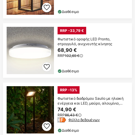
Διαθέσιμο
RRP -33,79 €
Φωτιστικό οροφής LED Pronto,
στρογγυλό, ανιχνευτής κίνησης
68,90 €
RRP
102,69 €
Διαθέσιμο
RRP -13%
Φωτιστικό διαδρόμου Saulio με ηλιακή
ενέργεια και LED, μαύρο, αλουμίνιο,
IP44
74,90 €
RRP
86,43 €
Φύλλο δεδομένων
Διαθέσιμο