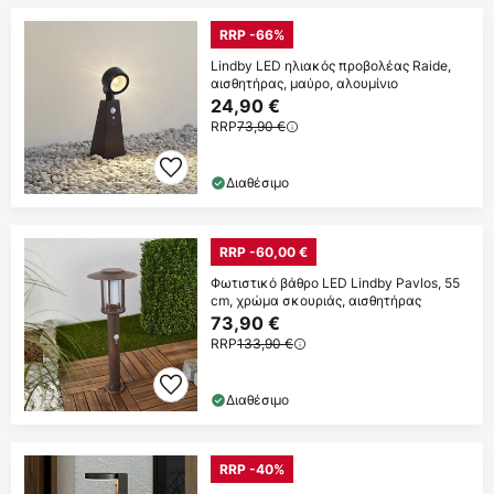
RRP -66%
Lindby LED ηλιακός προβολέας Raide,
αισθητήρας, μαύρο, αλουμίνιο
24,90 €
RRP
73,90 €
Διαθέσιμο
RRP -60,00 €
Φωτιστικό βάθρο LED Lindby Pavlos, 55
cm, χρώμα σκουριάς, αισθητήρας
73,90 €
RRP
133,90 €
Διαθέσιμο
RRP -40%