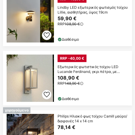
Lindby LED εξωτερικός φωτισμός τοίχου
Lillie, αισθητήρας, ύψος 19cm
59,90 €
RRP
108,90 €
Διαθέσιμο
RRP -40,00 €
Εξωτερικός φωτιστικός τοίχου LED
Lucande Ferdinand, γκρι πέτρα, με
αισθητήρα
108,90 €
RRP
148,90 €
Διαθέσιμο
χορηγούμενο
Philips Ηλιακό φως τοίχου Camill μαύρο/
διαφανές 14 x 14 cm
78,14 €