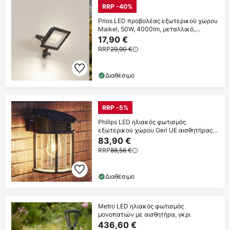
RRP -40%
Prios LED προβολέας εξωτερικού χώρου
Maikel, 50W, 4000lm, μεταλλικό,
αισθητήρας
17,90 €
RRP
29,90 €
Διαθέσιμο
RRP -5%
Philips LED ηλιακός φωτισμός
εξωτερικού χώρου Geri UE αισθητήρας,
στρογγυλός,
83,90 €
RRP
88,56 €
Διαθέσιμο
Metro LED ηλιακός φωτισμός
μονοπατιών με αισθητήρα, γκρι
436,60 €