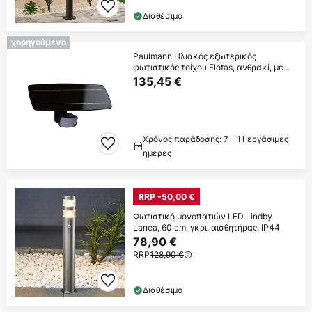
Διαθέσιμο
χορηγούμενο
Paulmann Ηλιακός εξωτερικός
φωτιστικός τοίχου Flotas, ανθρακί, με
αισθητήρα,
135,45 €
Χρόνος παράδοσης: 7 - 11 εργάσιμες
ημέρες
RRP -50,00 €
Φωτιστικό μονοπατιών LED Lindby
Lanea, 60 cm, γκρι, αισθητήρας, IP44
78,90 €
RRP
128,90 €
Διαθέσιμο