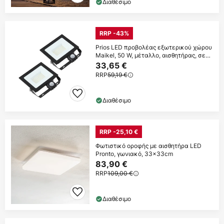
Διαθέσιμο
RRP -43%
Prios LED προβολέας εξωτερικού χώρου
Maikel, 50 W, μέταλλο, αισθητήρας, σετ
2
33,65 €
RRP
59,19 €
Διαθέσιμο
RRP -25,10 €
Φωτιστικό οροφής με αισθητήρα LED
Pronto, γωνιακό, 33x33cm
83,90 €
RRP
109,00 €
Διαθέσιμο