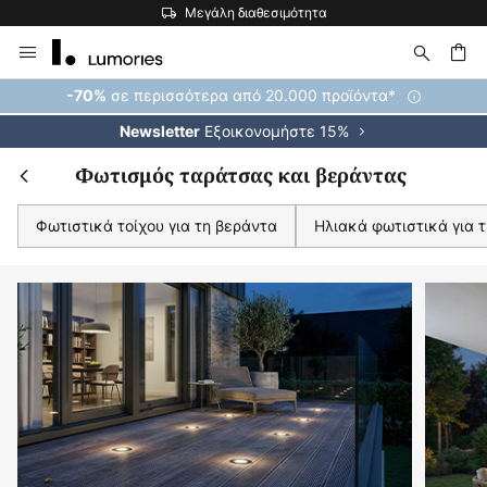
Η μεγαλύτερη επιλογή εμπορικών σημάτων στην Ευρώπη
Μετάβαση
στο
περιεχόμενο
ήτηση
σε περισσότερα από 20.000 προϊόντα*
-70%
Εξοικονομήστε 15%
Newsletter
Φωτισμός ταράτσας και βεράντας
Φωτιστικά τοίχου για τη βεράντα
Ηλιακά φωτιστικά για 