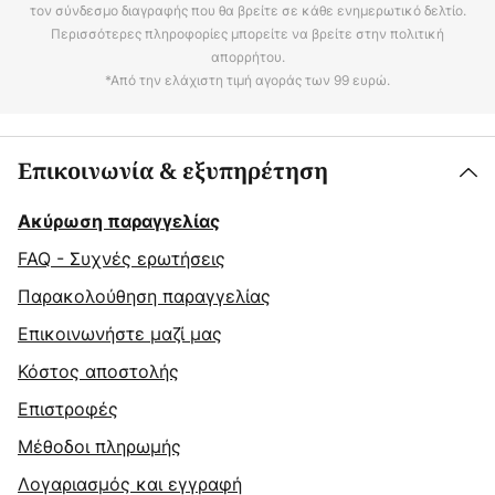
τον σύνδεσμο διαγραφής που θα βρείτε σε κάθε ενημερωτικό δελτίο.
Περισσότερες πληροφορίες μπορείτε να βρείτε στην πολιτική
απορρήτου.
*Από την ελάχιστη τιμή αγοράς των 99 ευρώ.
Επικοινωνία & εξυπηρέτηση
Ακύρωση παραγγελίας
FAQ - Συχνές ερωτήσεις
Παρακολούθηση παραγγελίας
Επικοινωνήστε μαζί μας
Κόστος αποστολής
Επιστροφές
Μέθοδοι πληρωμής
Λογαριασμός και εγγραφή