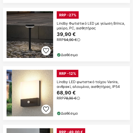
RRP -27%
Lindby Φωτιστικό LED με γείωση Brinca,
μαύρο, PC, αισθητήρας
39,90 €
RRP
54,90 €
Διαθέσιμο
RRP -12%
Lindby LED φωτιστικό τοίχου Vanira,
ανθρακί, αλουμίνιο, αισθητήρας, IP54
68,90 €
RRP
78,90 €
Διαθέσιμο
RRP -49,00 €