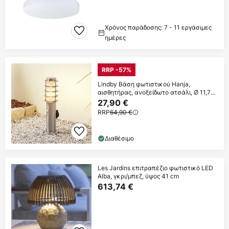
Χρόνος παράδοσης: 7 - 11 εργάσιμες
ημέρες
RRP -57%
Lindby Βάση φωτιστικού Hanja,
αισθητήρας, ανοξείδωτο ατσάλι, Ø 11,7
cm
27,90 €
RRP
64,90 €
Διαθέσιμο
Les Jardins επιτραπέζιο φωτιστικό LED
Alba, γκρι/μπεζ, ύψος 41 cm
613,74 €