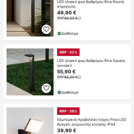
LED ηλιακό φως διαδρόμου Rica Round,
στρογγυλό
49,90 €
RRP
83,30 €
Διαθέσιμο
RRP -32%
LED ηλιακό φως διαδρόμου Rica Square,
γωνιακό
55,90 €
RRP
83,30 €
Διαθέσιμο
RRP -38%
Εξωτερικός προβολέας τοίχου Prios LED
Avayah, ανιχνευτής κίνησης, IP44
39,90 €