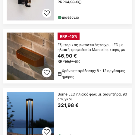
RRP
64,90 €
Διαθέσιμο
RRP -15%
Εξωτερικός φωτιστικός τοίχου LED με
ηλιακή τροφοδοσία Marcellio, καφέ, με
46,90 €
RRP
55,17 €
Χρόνος παράδοσης: 8 - 12 εργάσιμες
ημέρες
Borne LED ηλιακό φως με αισθητήρα, 90
cm, γκρι
321,98 €