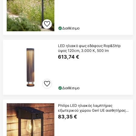
Διαθέσιμο
LED ηλιακό φως εδάφους Rop&Strip
ύψος 120cm, 3.000 K, 500 lm
613,74 €
Διαθέσιμο
Philips LED ηλιακός λαμπτήρας
εξωτερικού χώρου Geri UE αισθητήρας,
γωνιακός,
83,35 €