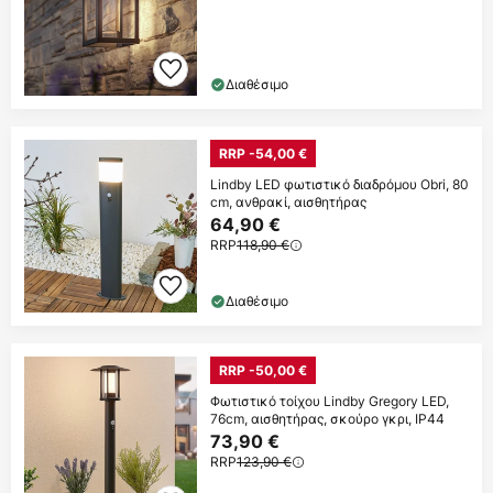
Διαθέσιμο
RRP -54,00 €
Lindby LED φωτιστικό διαδρόμου Obri, 80
cm, ανθρακί, αισθητήρας
64,90 €
RRP
118,90 €
Διαθέσιμο
RRP -50,00 €
Φωτιστικό τοίχου Lindby Gregory LED,
76cm, αισθητήρας, σκούρο γκρι, IP44
73,90 €
RRP
123,90 €