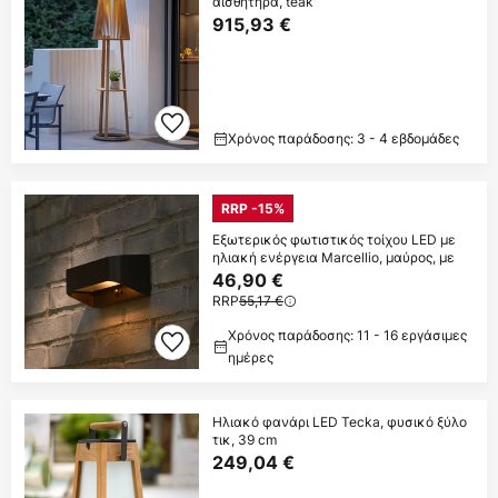
αισθητήρα, teak
915,93 €
Χρόνος παράδοσης: 3 - 4 εβδομάδες
RRP -15%
Εξωτερικός φωτιστικός τοίχου LED με
ηλιακή ενέργεια Marcellio, μαύρος, με
46,90 €
RRP
55,17 €
Χρόνος παράδοσης: 11 - 16 εργάσιμες
ημέρες
Ηλιακό φανάρι LED Tecka, φυσικό ξύλο
τικ, 39 cm
249,04 €