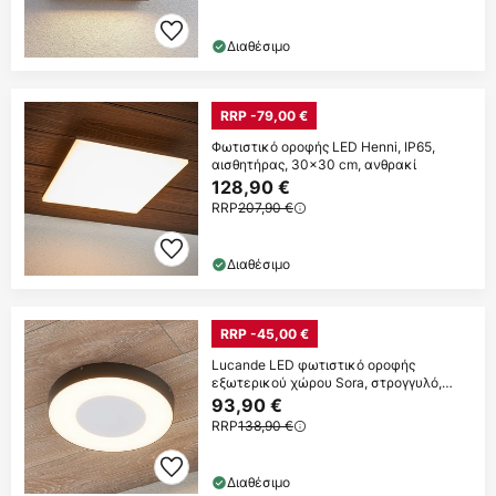
Διαθέσιμο
RRP -79,00 €
Φωτιστικό οροφής LED Henni, IP65,
αισθητήρας, 30x30 cm, ανθρακί
128,90 €
RRP
207,90 €
Διαθέσιμο
RRP -45,00 €
Lucande LED φωτιστικό οροφής
εξωτερικού χώρου Sora, στρογγυλό,
αισθητήρας, IP54
93,90 €
RRP
138,90 €
Διαθέσιμο